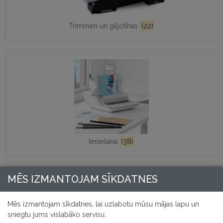
Trimmeri un giljotīnas
(22)
Iesiešana
(38)
MĒS IZMANTOJAM SĪKDATNES
Mēs izmantojam sīkdatnes, lai uzlabotu mūsu mājas lapu un
sniegtu jums vislabāko servisu.