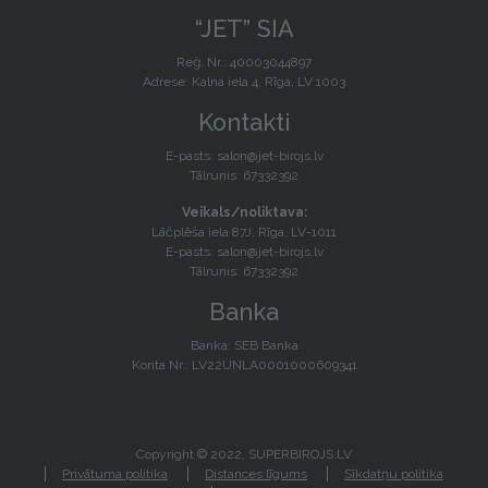
“JET” SIA
Reģ. Nr.: 40003044897
Adrese: Kalna iela 4, Rīga, LV 1003
Kontakti
E-pasts:
salon@jet-birojs.lv
Tālrunis: 67332392
Veikals/noliktava:
Lāčplēša iela 87J, Rīga, LV-1011
E-pasts:
salon@jet-birojs.lv
Tālrunis: 67332392
Banka
Banka: SEB Banka
Konta Nr.: LV22UNLA0001000609341
Copyright © 2022, SUPERBIROJS.LV
Privātuma politika
Distances līgums
Sīkdatņu politika