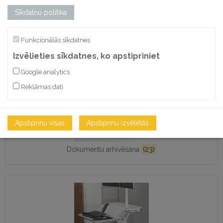
Sīkdatņu politika
Gaisa attīrītāji
(19)
Funkcionālās sīkdatnes
Izvēlieties sīkdatnes, ko apstipriniet
Google analytics
Reklāmas dati
Apstiprinu visas
Apstiprinu izvēlētās
Dokumentu arhivēšana
(23)