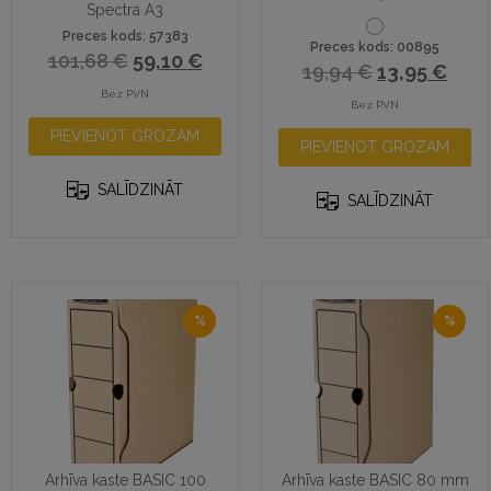
Spectra A3
Preces kods: 57383
Preces kods: 00895
101,68
€
59,10
€
19,94
€
13,95
€
Bez PVN
Bez PVN
PIEVIENOT GROZAM
PIEVIENOT GROZAM
SALĪDZINĀT
SALĪDZINĀT
%
%
Arhīva kaste BASIC 100
Arhīva kaste BASIC 80 mm