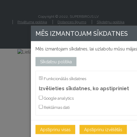
Copyright © 2022, SUPERBIROJS.LV
Privātuma politika
Distances līgums
Sīkdatņu politika
Kontakti
MĒS IZMANTOJAM SĪKDATNES
Mēs izmantojam sīkdatnes, lai uzlabotu mūsu mājas 
Sīkdatņu politika
izstrādāts
Funkcionālās sīkdatnes
Izvēlieties sīkdatnes, ko apstipriniet
Google analytics
Reklāmas dati
Apstiprinu visas
Apstiprinu izvēlētās