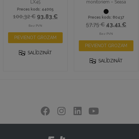
LX45
monitoriem – Seasa
Preces kods: 44005
100,32
€
93,83
€
Preces kods: 80437
57,75
€
43,41
€
Bez PVN
Bez PVN
PIEVIENOT GROZAM
PIEVIENOT GROZAM
SALĪDZINĀT
SALĪDZINĀT