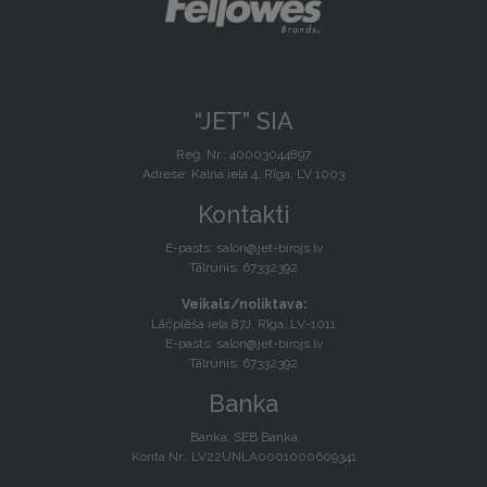
“JET” SIA
Reģ. Nr.: 40003044897
Adrese: Kalna iela 4, Rīga, LV 1003
Kontakti
E-pasts:
salon@jet-birojs.lv
Tālrunis: 67332392
Veikals/noliktava:
Lāčplēša iela 87J, Rīga, LV-1011
E-pasts:
salon@jet-birojs.lv
Tālrunis: 67332392
Banka
Banka: SEB Banka
Konta Nr.: LV22UNLA0001000609341