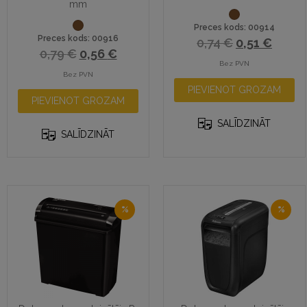
mm
Preces kods: 00914
Preces kods: 00916
0,74
€
0,51
€
0,79
€
0,56
€
Bez PVN
Bez PVN
PIEVIENOT GROZAM
PIEVIENOT GROZAM
SALĪDZINĀT
SALĪDZINĀT
%
%