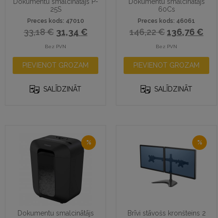
Dokumentu smalcinātājs P-
Dokumentu smalcinātājs
25S
60Cs
Preces kods: 47010
Preces kods: 46061
33,18
€
31,34
€
146,22
€
136,76
€
Bez PVN
Bez PVN
PIEVIENOT GROZAM
PIEVIENOT GROZAM
SALĪDZINĀT
SALĪDZINĀT
%
%
Dokumentu smalcinātājs
Brīvi stāvošs kronšteins 2