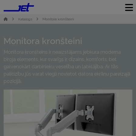
Katalogs
Monitora kronšteini
Monitora kronšteini
Monitora kronšteins ir neaizstājams jebkura moderna
biroja elements, kur svarīgs ir dizains, komforts, bet
galvenokārt darbinieku veselība un labklājība. Ar tās
palīdzību jūs varat viegli novietot datora ekrānu pareizajā
pozīcijā.