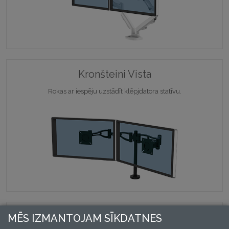
Kronšteini Vista
Rokas ar iespēju uzstādīt klēpjdatora statīvu.
Kronšteini Reflex
MĒS IZMANTOJAM SĪKDATNES