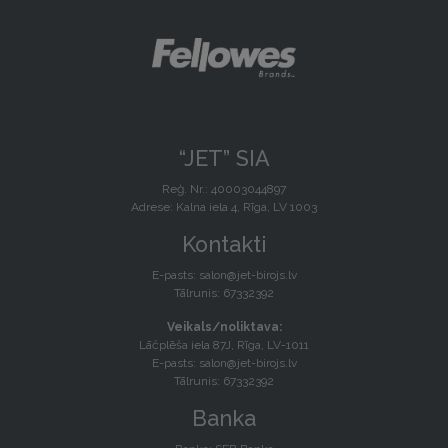
“JET” SIA
Reģ. Nr.: 40003044897
Adrese: Kalna iela 4, Rīga, LV 1003
Kontakti
E-pasts:
salon@jet-birojs.lv
Tālrunis: 67332392
Veikals/noliktava:
Lāčplēša iela 87J, Rīga, LV-1011
E-pasts:
salon@jet-birojs.lv
Tālrunis: 67332392
Banka