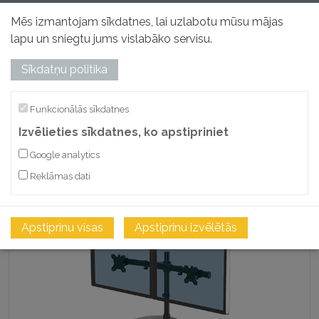
Kompaktas un pilnībā regulējamas rokas 1 vai 2 monitoriem.
Mēs izmantojam sīkdatnes, lai uzlabotu mūsu mājas
lapu un sniegtu jums vislabāko servisu.
Sīkdatņu politika
Funkcionālās sīkdatnes
Izvēlieties sīkdatnes, ko apstipriniet
Google analytics
Reklāmas dati
Kronšteini Seasa
Brīvi stāvošas vertikālas un horizontālas rokas.
Apstiprinu visas
Apstiprinu izvēlētās