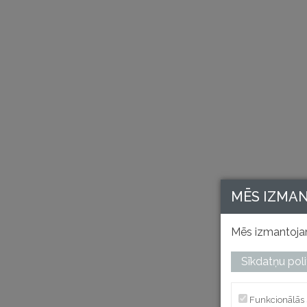
MĒS IZMA
Mēs izmantojam
Sīkdatņu poli
Funkcionālās 