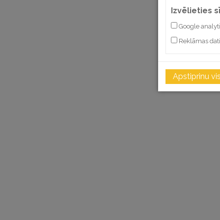
Izvēlieties 
Google analyt
Reklāmas dat
Apstiprinu vi