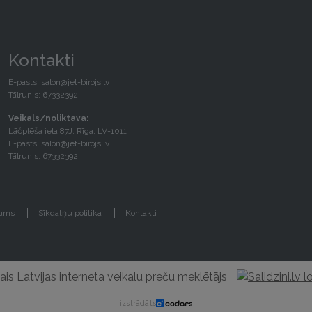
Kontakti
E-pasts:
salon@jet-birojs.lv
Tālrunis: 67332392
Veikals/noliktava:
Lāčplēša iela 87J, Rīga, LV-1011
E-pasts:
salon@jet-birojs.lv
Tālrunis: 67332392
gums
Sīkdatņu politika
Kontakti
izstrādāts