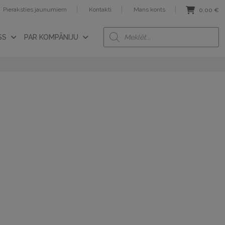
Pieraksties jaunumiem
Kontakti
Mans konts
0,00
€
Products
SS
PAR KOMPĀNIJU
search