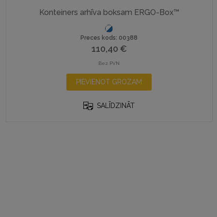
Konteiners arhīva boksam ERGO-Box™
Preces kods: 00388
110,40
€
Bez PVN
PIEVIENOT GROZAM
SALĪDZINĀT