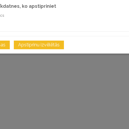
sīkdatnes, ko apstipriniet
ics
i
sas
Apstiprinu izvēlētās