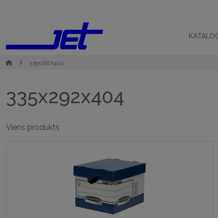
KATALO
335x292x404
335x292x404
Viens produkts