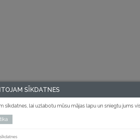
NTOJAM SĪKDATNES
 sīkdatnes, lai uzlabotu mūsu mājas lapu un sniegtu jums vis
tika
sīkdatnes