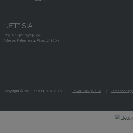
“JET” SIA
Reģ. Nr.: 40003044897
Adrese: Kalna iela 4, Rīga, LV 1003
Copyright © 2022, SUPERBIROJS.LV
Privātuma politika
Distances lī