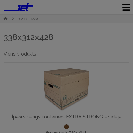
338x312x428
338x312x428
Viens produkts
Īpaši spēcīgs konteiners EXTRA STRONG – vidēja
Preces kods: 7205301 L