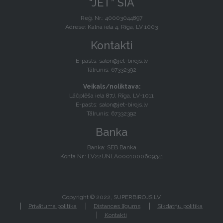
“JET” SIA
Reģ. Nr.: 40003044897
Adrese: Kalna iela 4, Rīga, LV 1003
Kontakti
E-pasts:
salon@jet-birojs.lv
Tālrunis: 67332392
Veikals/noliktava:
Lāčplēša iela 87J, Rīga, LV-1011
E-pasts:
salon@jet-birojs.lv
Tālrunis: 67332392
Banka
Banka: SEB Banka
Konta Nr.: LV22UNLA0001000609341
Copyright © 2022, SUPERBIROJS.LV
Privātuma politika
Distances līgums
Sīkdatņu politika
Kontakti