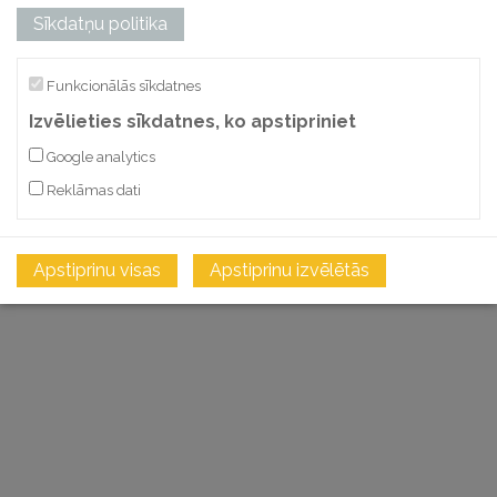
Sīkdatņu politika
Funkcionālās sīkdatnes
Izvēlieties sīkdatnes, ko apstipriniet
Google analytics
Reklāmas dati
Apstiprinu visas
Apstiprinu izvēlētās