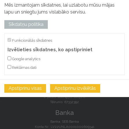
Mēs izmantojam sīkdatnes, lai uzlabotu mūsu mājas
lapu un sniegtu jums vislabāko servisu.
Sīkdatņu politika
“JET” SIA
Funkcionālās sīkdatnes
Reģ. Nr.: 40003044897
Izvēlieties sīkdatnes, ko apstipriniet
Adrese: Kalna iela 4, Rīga, LV 1003
Google analytics
Kontakti
Reklāmas dati
E-pasts:
salon@jet-birojs.lv
Tālrunis: 67332392
Veikals/noliktava:
Apstiprinu visas
Apstiprinu izvēlētās
Lāčplēša iela 87J, Rīga, LV-1011
E-pasts:
salon@jet-birojs.lv
Tālrunis: 67332392
Banka
Banka: SEB Banka
Konta Nr.: LV22UNLA0001000609341