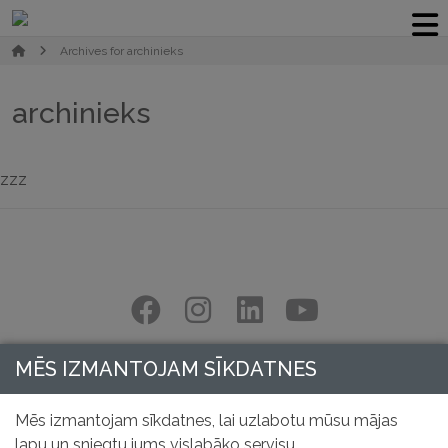
Archives for archinieks
archinieks
zzz
MĒS IZMANTOJAM SĪKDATNES
Mēs izmantojam sīkdatnes, lai uzlabotu mūsu mājas
lapu un sniegtu jums vislabāko servisu.