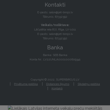
Kontakti
E-pasts:
salon@jet-birojs.lv
Tālrunis: 67332392
Veikals/noliktava:
Lāčplēša iela 87J, Rīga, LV-1011
E-pasts:
salon@jet-birojs.lv
Tālrunis: 67332392
Banka
Banka: SEB Banka
Konta Nr.: LV22UNLA0001000609341
Copyright © 2022, SUPERBIROJS.LV
Privātuma politika
Distances līgums
Sīkdatņu politika
Kontakti