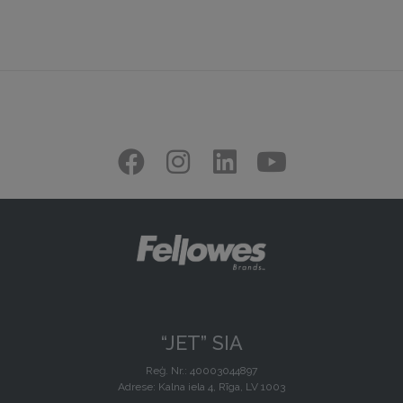
“JET” SIA
Reģ. Nr.: 40003044897
Adrese: Kalna iela 4, Rīga, LV 1003