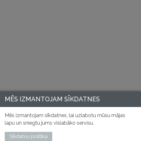
MĒS IZMANTOJAM SĪKDATNES
Mēs izmantojam sīkdatnes, lai uzlabotu mūsu mājas
lapu un sniegtu jums vislabāko servisu.
Sīkdatņu politika