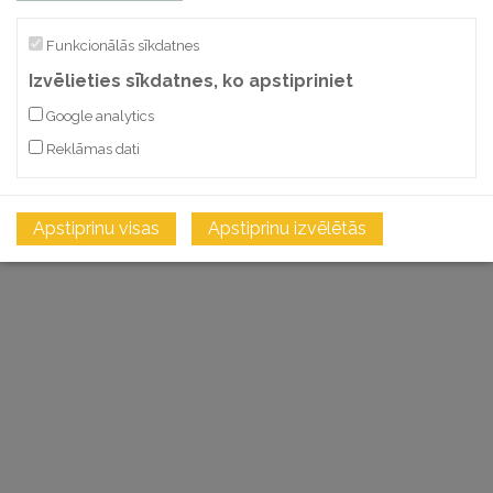
Funkcionālās sīkdatnes
Izvēlieties sīkdatnes, ko apstipriniet
Google analytics
Reklāmas dati
Apstiprinu visas
Apstiprinu izvēlētās