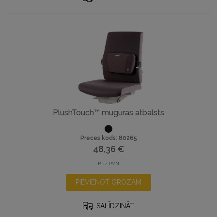
PlushTouch™ muguras atbalsts
Preces kods: 80265
48,36
€
Bez PVN
PIEVIENOT GROZAM
SALĪDZINĀT