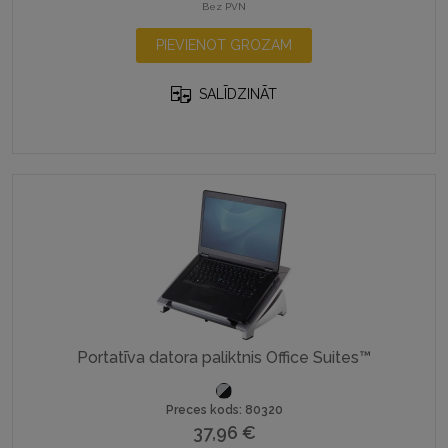
Bez PVN
PIEVIENOT GROZAM
SALĪDZINĀT
Portatīva datora paliktnis Office Suites™
Preces kods: 80320
37,96
€