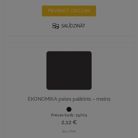
PIEVIENOT GROZAM
SALĪDZINĀT
EKONOMIKA peles paliktnis – melns
Preces kods: 29704
2,12
€
Bez PVN