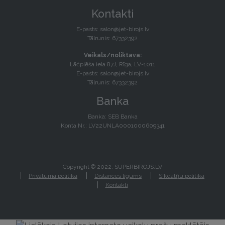
Kontakti
E-pasts:
salon@jet-birojs.lv
Tālrunis: 67332392
Veikals/noliktava:
Lāčplēša iela 87J, Rīga, LV-1011
E-pasts:
salon@jet-birojs.lv
Tālrunis: 67332392
Banka
Banka: SEB Banka
Konta Nr.: LV22UNLA0001000609341
Copyright © 2022, SUPERBIROJS.LV
Privātuma politika
Distances līgums
Sīkdatņu politika
Kontakti