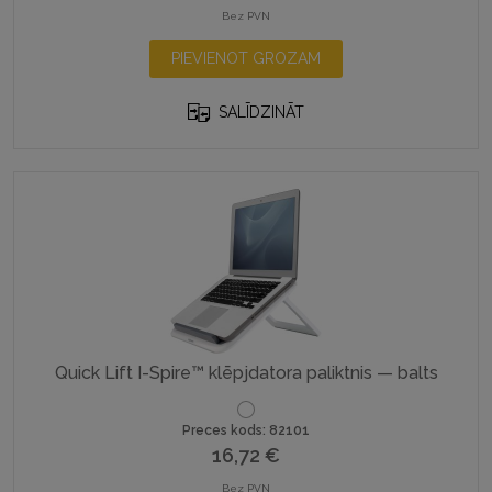
Bez PVN
PIEVIENOT GROZAM
SALĪDZINĀT
Quick Lift I-Spire™ klēpjdatora paliktnis — balts
Preces kods: 82101
16,72
€
Bez PVN