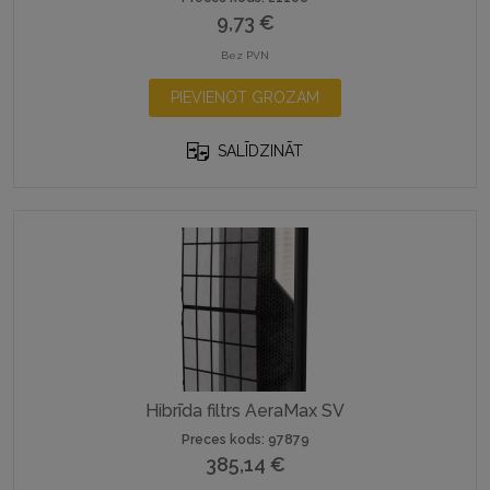
9,73
€
Bez PVN
PIEVIENOT GROZAM
SALĪDZINĀT
Hibrīda filtrs AeraMax SV
Preces kods: 97879
385,14
€