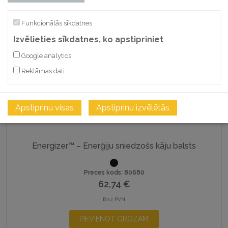
PIEVIENOT GROZAM
Funkcionālās sīkdatnes
SALĪDZINĀT
Izvēlieties sīkdatnes, ko apstipriniet
Google analytics
Reklāmas dati
Apstiprinu visas
Apstiprinu izvēlētās
Energizer™ – Enerģiju sniedzošs kāju balsts
Preces kods: 80680
62,74
€
Bez PVN
PIEVIENOT GROZAM