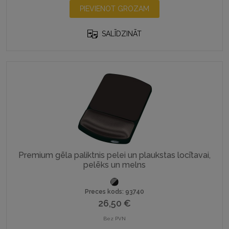
PIEVIENOT GROZAM
SALĪDZINĀT
Premium gēla paliktnis pelei un plaukstas locītavai,
pelēks un melns
Preces kods: 93740
26,50
€
Bez PVN