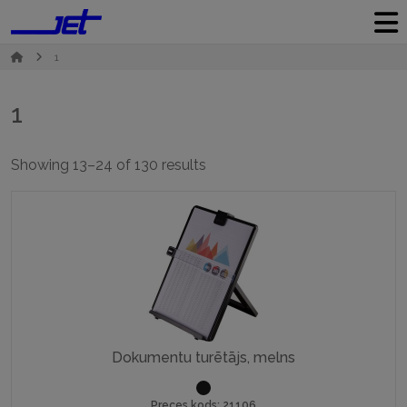
1
1
Sorted
Showing 13–24 of 130 results
by
popularity
Dokumentu turētājs, melns
Preces kods: 21106