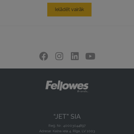
Ielādēt vairāk
“JET” SIA
Reģ. Nr.: 40003044897
Adrese: Kalna iela 4, Rīga, LV 1003