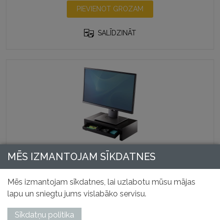
PIEVIENOT GROZAM
SALĪDZINĀT
Designer Suites™ monitora paliktnis
MĒS IZMANTOJAM SĪKDATNES
Preces kods: 80381
Mēs izmantojam sīkdatnes, lai uzlabotu mūsu mājas
31,29
€
lapu un sniegtu jums vislabāko servisu.
Bez PVN
Sīkdatņu politika