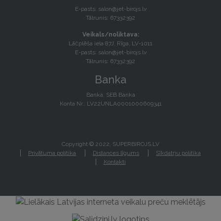
E-pasts:
salon@jet-birojs.lv
Tālrunis: 67332392
Veikals/noliktava:
Lāčplēša iela 87J, Rīga, LV-1011
E-pasts:
salon@jet-birojs.lv
Tālrunis: 67332392
Banka
Banka: SEB Banka
Konta Nr.: LV22UNLA0001000609341
Copyright © 2022, SUPERBIROJS.LV
Privātuma politika
Distances līgums
Sīkdatņu politika
Kontakti