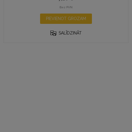
Bez PVN
PIEVIENOT GROZAM
SALĪDZINĀT