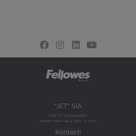
“JET” SIA
Reģ. Nr.: 40003044897
Adrese: Kalna iela 4, Rīga, LV 1003
Kontakti