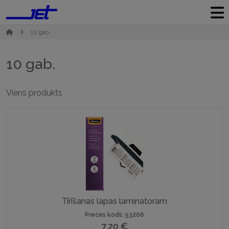
10 gab.
10 gab.
Viens produkts
Tīrīšanas lapas laminatoram
Preces kods: 53206
7,20
€