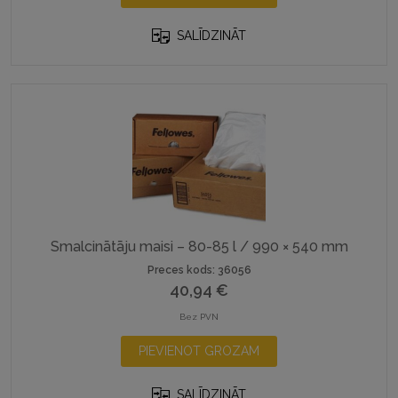
SALĪDZINĀT
Smalcinātāju maisi – 80-85 l / 990 × 540 mm
Preces kods: 36056
40,94
€
Bez PVN
PIEVIENOT GROZAM
SALĪDZINĀT