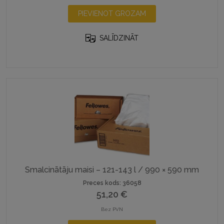
PIEVIENOT GROZAM
SALĪDZINĀT
Smalcinātāju maisi – 121-143 l / 990 × 590 mm
Preces kods: 36058
51,20
€
Bez PVN