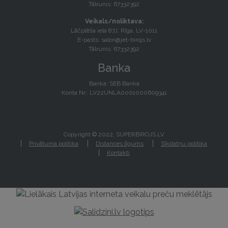
Tālrunis: 67332392
Veikals/noliktava:
Lāčplēša iela 87J, Rīga, LV-1011
E-pasts:
salon@jet-birojs.lv
Tālrunis: 67332392
Banka
Banka: SEB Banka
Konta Nr.: LV22UNLA0001000609341
Copyright © 2022, SUPERBIROJS.LV
Privātuma politika
Distances līgums
Sīkdatņu politika
Kontakti