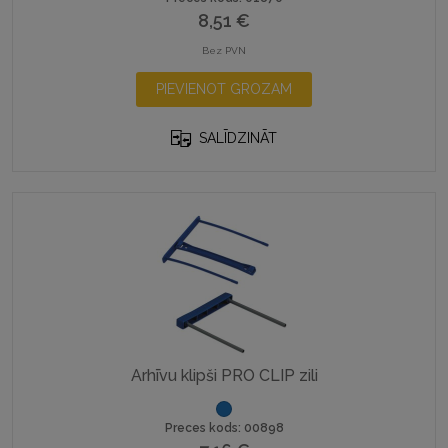
8,51
€
Bez PVN
PIEVIENOT GROZAM
SALĪDZINĀT
Arhīvu klipši PRO CLIP zili
Preces kods: 00898