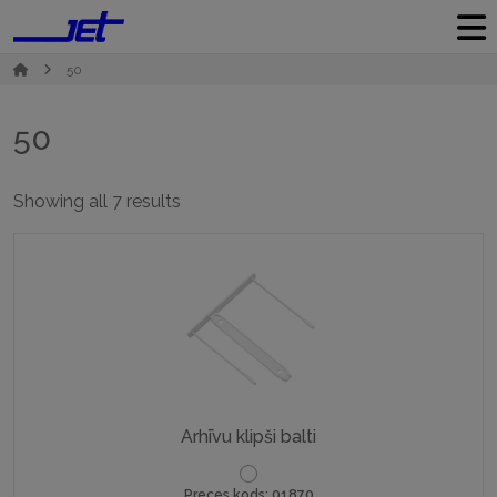
50
50
Sorted
Showing all 7 results
by
popularity
Arhīvu klipši balti
Preces kods: 01870