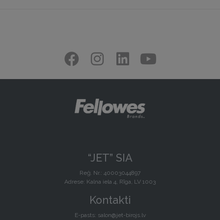
“JET” SIA
Reģ. Nr.: 40003044897
Adrese: Kalna iela 4, Rīga, LV 1003
Kontakti
E-pasts:
salon@jet-birojs.lv