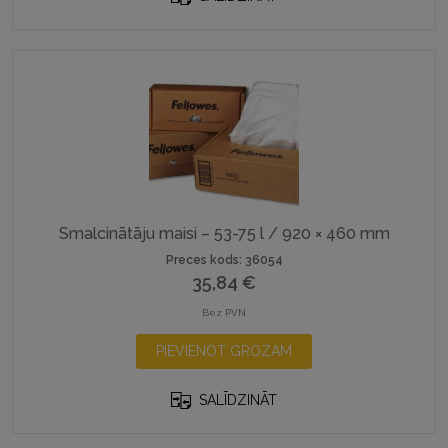
Smalcinātāju maisi – 53-75 l / 920 × 460 mm
Preces kods: 36054
35,84
€
Bez PVN
PIEVIENOT GROZAM
SALĪDZINĀT