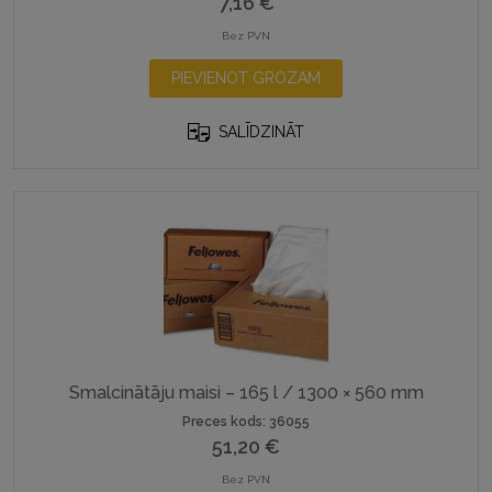
7,16
€
Bez PVN
PIEVIENOT GROZAM
SALĪDZINĀT
Smalcinātāju maisi – 165 l / 1300 × 560 mm
Preces kods: 36055
51,20
€
Bez PVN