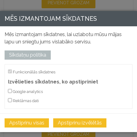
PIEVIENOT GROZAM
MĒS IZMANTOJAM SĪKDATNES
SALĪDZINĀT
Mēs izmantojam sīkdatnes, lai uzlabotu mūsu mājas
lapu un sniegtu jums vislabāko servisu.
Sīkdatņu politika
Funkcionālās sīkdatnes
Izvēlieties sīkdatnes, ko apstipriniet
Google analytics
Smalcinātāju maisi – 94 l / 806 × 241 mm
Reklāmas dati
Preces kods: 36084
40,08
€
Apstiprinu visas
Apstiprinu izvēlētās
Bez PVN
PIEVIENOT GROZAM