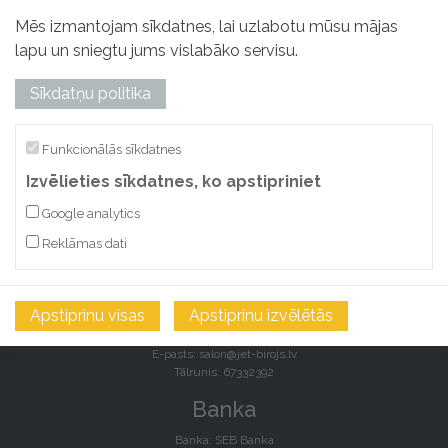
Mēs izmantojam sīkdatnes, lai uzlabotu mūsu mājas
lapu un sniegtu jums vislabāko servisu.
Sīkdatņu politika
“JET” SIA
Funkcionālās sīkdatnes
Izvēlieties sīkdatnes, ko apstipriniet
Reģ. Nr.: 40003044897
Adrese: Kalna iela 4, Rīga, LV 1003
Google analytics
Kontakti
Reklāmas dati
E-pasts:
salon@jet-birojs.lv
Tālrunis: 67332392
Apstiprinu visas
Apstiprinu izvēlētās
Veikals/noliktava:
Lāčplēša iela 87J, Rīga, LV-1011
E-pasts:
salon@jet-birojs.lv
Tālrunis: 67332392
Banka
Banka: SEB Banka