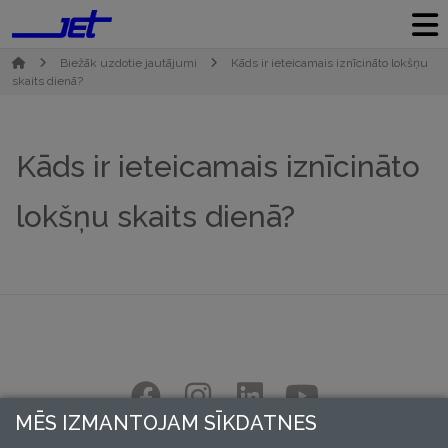
Biežāk uzdotie jautājumi
Kāds ir ieteicamais iznīcināto lokšņu
skaits dienā?
Kāds ir ieteicamais iznīcināto
lokšņu skaits dienā?
MĒS IZMANTOJAM SĪKDATNES