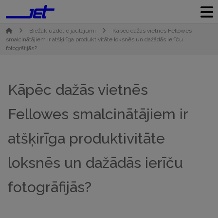
Biežāk uzdotie jautājumi
Kāpēc dažās vietnēs Fellowes
smalcinātājiem ir atšķirīga produktivitāte loksnēs un dažādās ierīču
fotogrāfijās?
Kāpēc dažās vietnēs
Fellowes smalcinātājiem ir
atšķirīga produktivitāte
loksnēs un dažādās ierīču
fotogrāfijās?