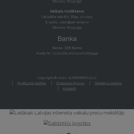
Tālrunis: 67332392
Veikals/noliktava:
Lāčplēša iela 87J, Rīga, LV-1011
E-pasts:
salon@jet-birojs.lv
Tālrunis: 67332392
Banka
Banka: SEB Banka
Konta Nr.: LV22UNLA0001000609341
Copyright © 2022, SUPERBIROJS.LV
Privātuma politika
Distances līgums
Sīkdatņu politika
Kontakti