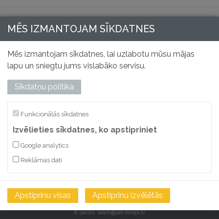
MĒS IZMANTOJAM SĪKDATNES
Mēs izmantojam sīkdatnes, lai uzlabotu mūsu mājas
lapu un sniegtu jums vislabāko servisu.
Sīkdatņu politika
Funkcionālās sīkdatnes
Izvēlieties sīkdatnes, ko apstipriniet
Google analytics
“JET” SIA
Reklāmas dati
Reģ. Nr.: 40003044897
Adrese: Kalna iela 4, Rīga, LV 1003
Apstiprinu visas
Apstiprinu izvēlētās
Kontakti
E-pasts:
salon@jet-birojs.lv