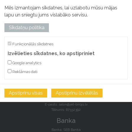
Mēs izmantojam sīkdatnes, lai uzlabotu mūsu mājas
lapu un sniegtu jums vislabāko servisu.
Sīkdatņu politika
“JET” SIA
Funkcionālās sīkdatnes
Izvēlieties sīkdatnes, ko apstipriniet
Reģ. Nr.: 40003044897
Adrese: Kalna iela 4, Rīga, LV 1003
Google analytics
Kontakti
Reklāmas dati
E-pasts:
salon@jet-birojs.lv
Tālrunis: 67332392
Apstiprinu visas
Apstiprinu izvēlētās
Veikals/noliktava:
Lāčplēša iela 87J, Rīga, LV-1011
E-pasts:
salon@jet-birojs.lv
Tālrunis: 67332392
Banka
Banka: SEB Banka