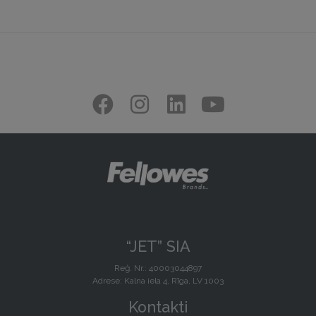
“JET” SIA
Reģ. Nr.: 40003044897
Adrese: Kalna iela 4, Rīga, LV 1003
Kontakti