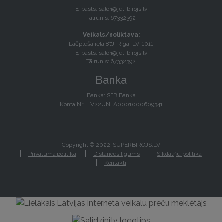
E-pasts:
salon@jet-birojs.lv
Tālrunis: 67332392
Veikals/noliktava:
Lāčplēša iela 87J, Rīga, LV-1011
E-pasts:
salon@jet-birojs.lv
Tālrunis: 67332392
Banka
Banka: SEB Banka
Konta Nr.: LV22UNLA0001000609341
Copyright © 2022, SUPERBIROJS.LV
Privātuma politika
Distances līgums
Sīkdatņu politika
Kontakti