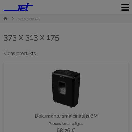
373 x 313 x 175
373 x 313 x 175
Viens produkts
Dokumentu smalcinātājs 6M
Preces kods: 46311
68,76
€