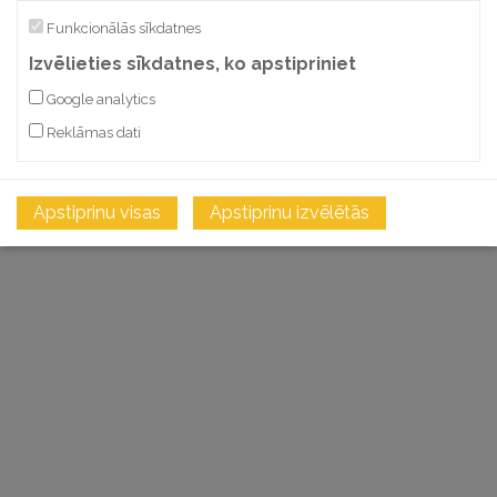
Funkcionālās sīkdatnes
Izvēlieties sīkdatnes, ko apstipriniet
Google analytics
Reklāmas dati
Apstiprinu visas
Apstiprinu izvēlētās