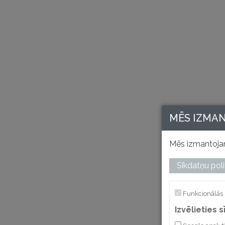
MĒS IZMA
Mēs izmantojam
Sīkdatņu poli
Funkcionālās 
Izvēlieties 