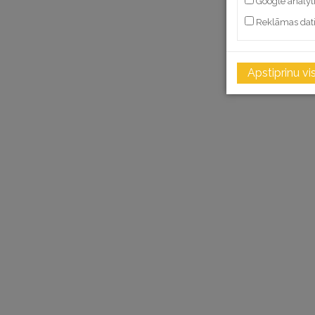
Google analyt
Reklāmas dat
Apstiprinu vi