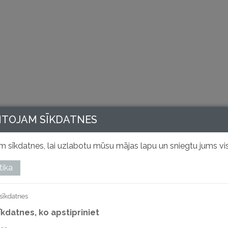
NTOJAM SĪKDATNES
 sīkdatnes, lai uzlabotu mūsu mājas lapu un sniegtu jums vis
tika
sīkdatnes
sīkdatnes, ko apstipriniet