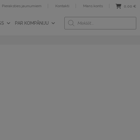
Pieraksties jaunumiem
Kontakti
Mans konts
0,00
€
Products
SS
PAR KOMPĀNIJU
search