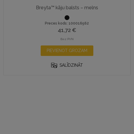
Breyta™ kāju balsts – melns
Preces kods: 100016562
41,72
€
Bez PVN
PIEVIENOT GROZAM
SALĪDZINĀT