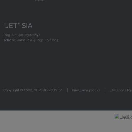
“JET” SIA
Reģ. Nr.: 40003044897
Adrese: Kalna iela 4, Rīga, LV 1003
Copyright © 2022, SUPERBIROJS.LV
Privātuma politika
Distances lī