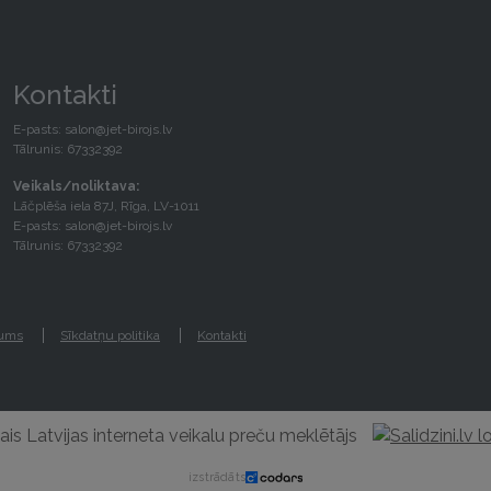
Kontakti
E-pasts:
salon@jet-birojs.lv
Tālrunis: 67332392
Veikals/noliktava:
Lāčplēša iela 87J, Rīga, LV-1011
E-pasts:
salon@jet-birojs.lv
Tālrunis: 67332392
gums
Sīkdatņu politika
Kontakti
izstrādāts