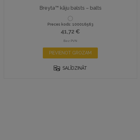
Breyta™ kāju balsts – balts
Preces kods: 100016563
41,72
€
Bez PVN
PIEVIENOT GROZAM
SALĪDZINĀT