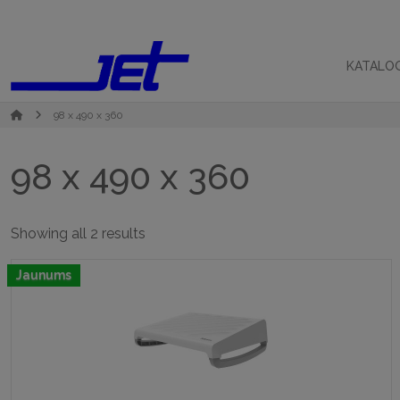
KATALO
98 x 490 x 360
98 x 490 x 360
Sorted
Showing all 2 results
by
popularity
Jaunums