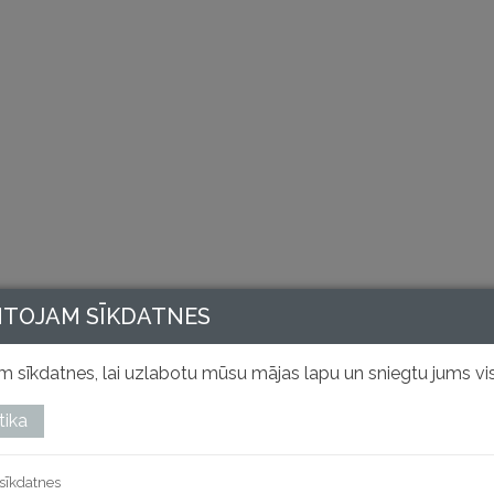
NTOJAM SĪKDATNES
 sīkdatnes, lai uzlabotu mūsu mājas lapu un sniegtu jums vis
tika
sīkdatnes