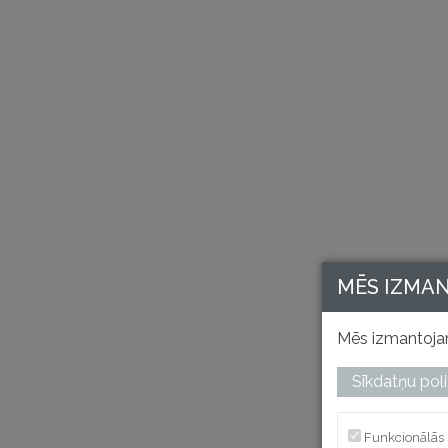
MĒS IZMA
Mēs izmantojam
Sīkdatņu poli
Funkcionālās 