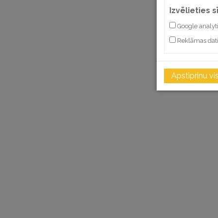
Izvēlieties 
Google analyt
Reklāmas dat
Apstiprinu vi