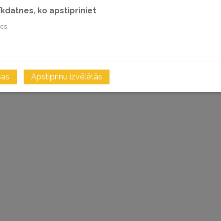
sīkdatnes, ko apstipriniet
ics
i
sas
Apstiprinu izvēlētās