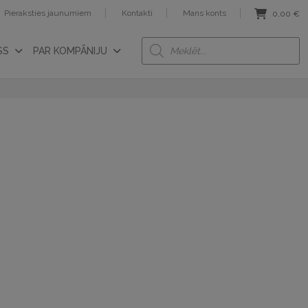
Pieraksties jaunumiem
Kontakti
Mans konts
0,00
€
Products
SS
PAR KOMPĀNIJU
search