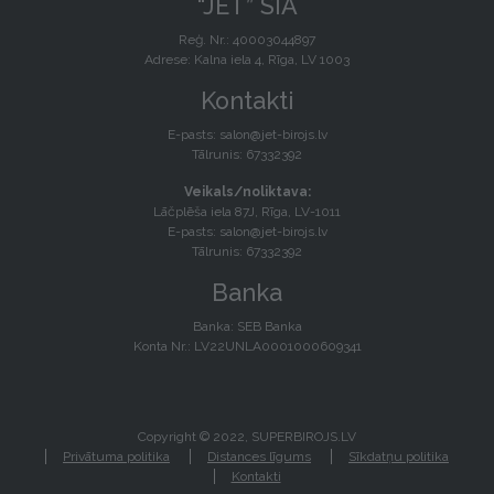
“JET” SIA
Reģ. Nr.: 40003044897
Adrese: Kalna iela 4, Rīga, LV 1003
Kontakti
E-pasts:
salon@jet-birojs.lv
Tālrunis: 67332392
Veikals/noliktava:
Lāčplēša iela 87J, Rīga, LV-1011
E-pasts:
salon@jet-birojs.lv
Tālrunis: 67332392
Banka
Banka: SEB Banka
Konta Nr.: LV22UNLA0001000609341
Copyright © 2022, SUPERBIROJS.LV
Privātuma politika
Distances līgums
Sīkdatņu politika
Kontakti