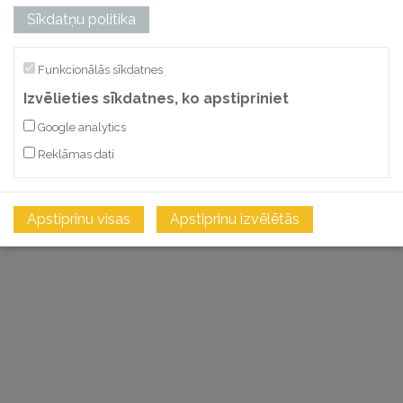
Bez PVN
Sīkdatņu politika
PIEVIENOT GROZAM
Funkcionālās sīkdatnes
SALĪDZINĀT
Izvēlieties sīkdatnes, ko apstipriniet
Google analytics
Reklāmas dati
Apstiprinu visas
Apstiprinu izvēlētās