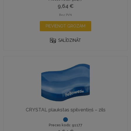
9,64
€
Bez PVN
PIEVIENOT GROZAM
SALĪDZINĀT
CRYSTAL plaukstas spilventiņš – zils
Preces kods: 91177