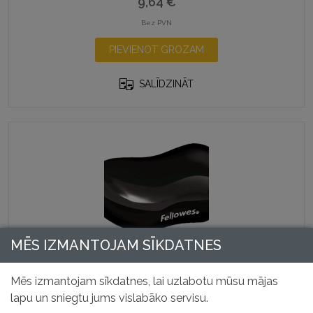
9,64
€
Bez PVN
PIEVIENOT GROZAM
SALĪDZINĀT
MĒS IZMANTOJAM SĪKDATNES
CRYSTAL plaukstas spilventiņš – melns
Mēs izmantojam sīkdatnes, lai uzlabotu mūsu mājas
Preces kods: 91123
lapu un sniegtu jums vislabāko servisu.
9,92
€