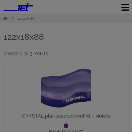
122x18x88
122x18x88
Sorted
Showing all 3 results
by
popularity
CRYSTAL plaukstas spilventiņš – violets
Preces kods: 91477