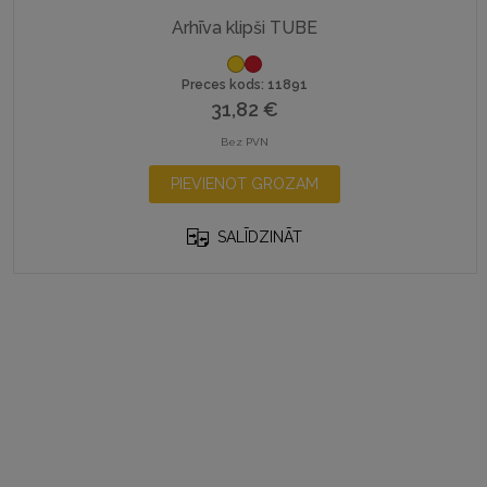
Arhīva klipši TUBE
Preces kods: 11891
31,82
€
Bez PVN
PIEVIENOT GROZAM
SALĪDZINĀT