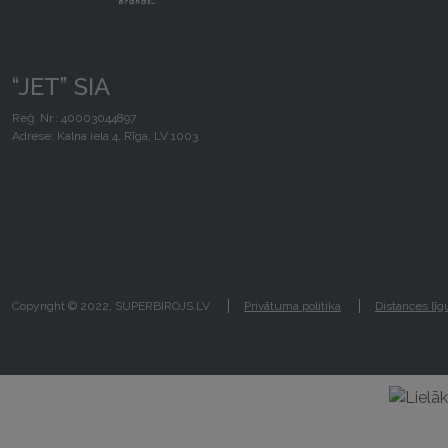
“JET” SIA
Reģ. Nr.: 40003044897
Adrese: Kalna iela 4, Rīga, LV 1003
Copyright © 2022, SUPERBIROJS.LV
Privātuma politika
Distances lī