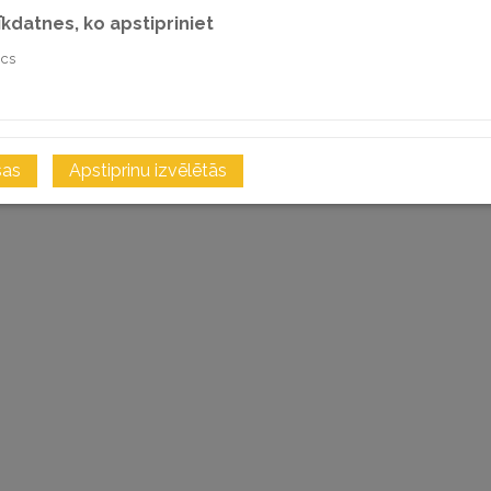
sīkdatnes, ko apstipriniet
ics
i
sas
Apstiprinu izvēlētās