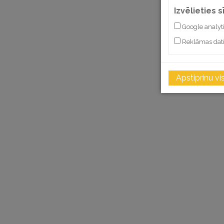
Izvēlieties 
Google analyt
Reklāmas dat
Apstiprinu vi