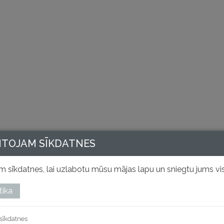
NTOJAM SĪKDATNES
 sīkdatnes, lai uzlabotu mūsu mājas lapu un sniegtu jums vis
tika
sīkdatnes