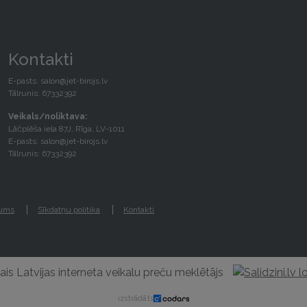
Kontakti
E-pasts:
salon@jet-birojs.lv
Tālrunis: 67332392
Veikals/noliktava:
Lāčplēša iela 87J, Rīga, LV-1011
E-pasts:
salon@jet-birojs.lv
Tālrunis: 67332392
gums
Sīkdatņu politika
Kontakti
izstrādāts