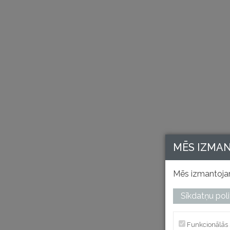
MĒS IZMA
Mēs izmantojam
Sīkdatņu poli
Funkcionālās 