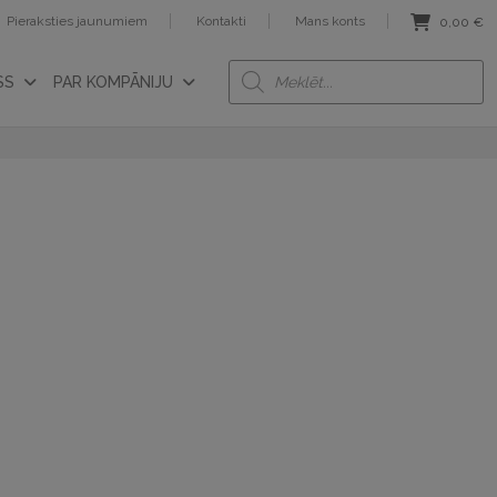
Pieraksties jaunumiem
Kontakti
Mans konts
0,00
€
Products
SS
PAR KOMPĀNIJU
search