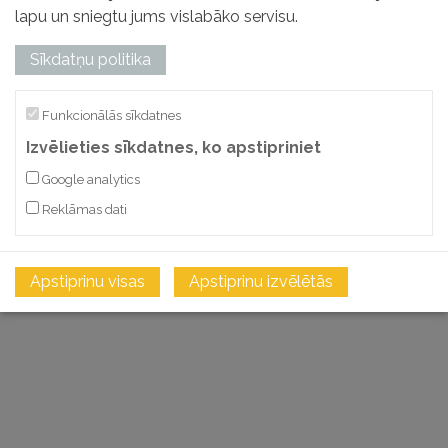
lapu un sniegtu jums vislabāko servisu.
Sīkdatņu politika
Funkcionālās sīkdatnes
Izvēlieties sīkdatnes, ko apstipriniet
Google analytics
Reklāmas dati
Apstiprinu visas
Apstiprinu izvēlētās