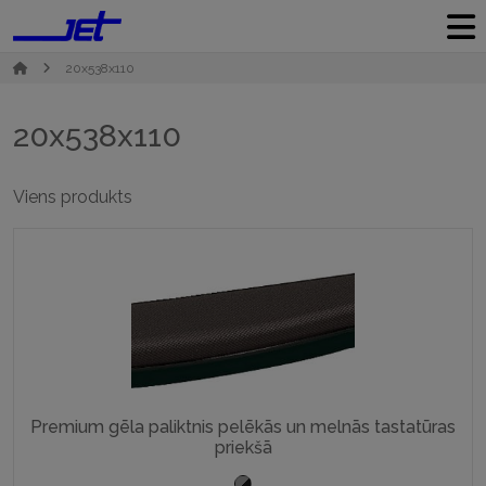
20x538x110
20x538x110
Viens produkts
Premium gēla paliktnis pelēkās un melnās tastatūras
priekšā