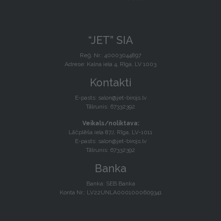
“JET” SIA
Reģ. Nr.: 40003044897
Adrese: Kalna iela 4, Rīga, LV 1003
Kontakti
E-pasts:
salon@jet-birojs.lv
Tālrunis: 67332392
Veikals/noliktava:
Lāčplēša iela 87J, Rīga, LV-1011
E-pasts:
salon@jet-birojs.lv
Tālrunis: 67332392
Banka
Banka: SEB Banka
Konta Nr.: LV22UNLA0001000609341