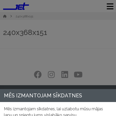
240x368x151
240x368x151
MĒS IZMANTOJAM SĪKDATNES
Mēs izmantojam sīkdatnes, lai uzlabotu mūsu mājas
lapu un sniegtu jums vislabāko servisu.