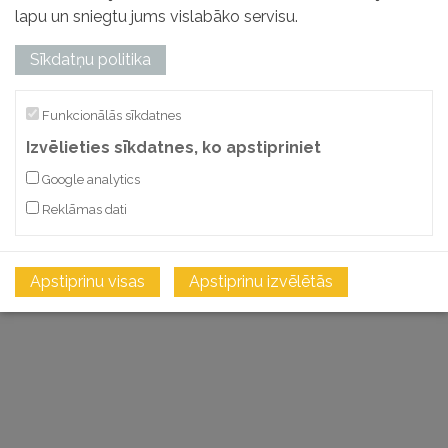
lapu un sniegtu jums vislabāko servisu.
Sīkdatņu politika
Funkcionālās sīkdatnes
Izvēlieties sīkdatnes, ko apstipriniet
Google analytics
Reklāmas dati
Apstiprinu visas
Apstiprinu izvēlētās