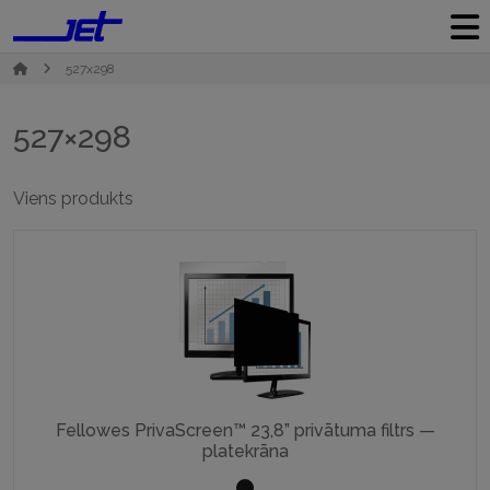
527x298
527×298
Viens produkts
Fellowes PrivaScreen™ 23,8” privātuma filtrs —
platekrāna