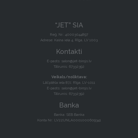
“JET” SIA
Reģ. Nr.: 40003044897
Adrese: Kalna iela 4, Rīga, LV 1003
Kontakti
E-pasts:
salon@jet-birojs.lv
Tālrunis: 67332392
Veikals/noliktava:
Lāčplēša iela 87J, Rīga, LV-1011
E-pasts:
salon@jet-birojs.lv
Tālrunis: 67332392
Banka
Banka: SEB Banka
Konta Nr.: LV22UNLA0001000609341