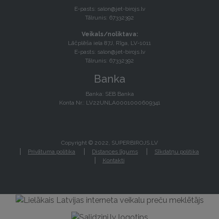
E-pasts:
salon@jet-birojs.lv
Tālrunis: 67332392
Veikals/noliktava:
Lāčplēša iela 87J, Rīga, LV-1011
E-pasts:
salon@jet-birojs.lv
Tālrunis: 67332392
Banka
Banka: SEB Banka
Konta Nr.: LV22UNLA0001000609341
Copyright © 2022, SUPERBIROJS.LV
Privātuma politika
Distances līgums
Sīkdatņu politika
Kontakti