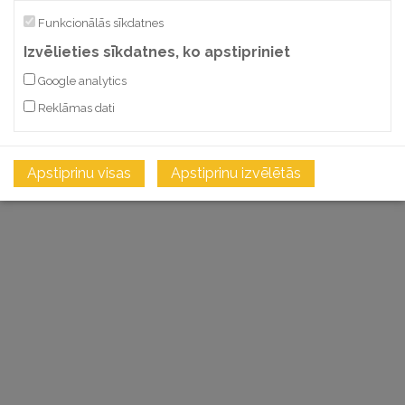
Funkcionālās sīkdatnes
Izvēlieties sīkdatnes, ko apstipriniet
Google analytics
Reklāmas dati
Apstiprinu visas
Apstiprinu izvēlētās