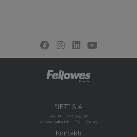
“JET” SIA
Reģ. Nr.: 40003044897
Adrese: Kalna iela 4, Rīga, LV 1003
Kontakti