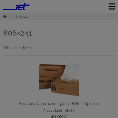
806x241
806×241
Viens produkts
Smalcinātāju maisi – 94 l / 806 × 241 mm
Preces kods: 36084
40,08
€