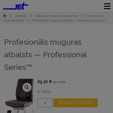
Katalogs
Datora darbstacijas ergonomika
Ergonomiski
muguras balsti
Profesionāls muguras atbalsts — Professional Series™
Profesionāls muguras
atbalsts — Professional
Series™
65,30
€
(bez PVN)
In Stock
Profesionāls
PIEVIENOT GROZAM
muguras