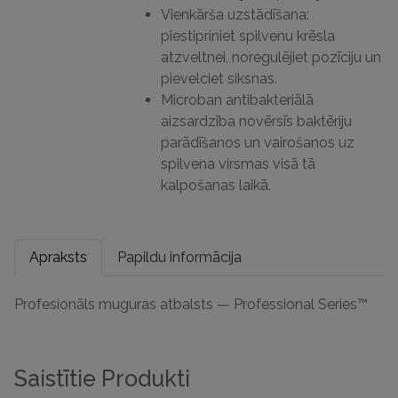
Vienkārša uzstādīšana:
piestipriniet spilvenu krēsla
atzveltnei, noregulējiet pozīciju un
pievelciet siksnas.
Microban antibakteriālā
aizsardzība novērsīs baktēriju
parādīšanos un vairošanos uz
spilvena virsmas visā tā
kalpošanas laikā.
Apraksts
Papildu informācija
Profesionāls muguras atbalsts — Professional Series™
Saistītie Produkti