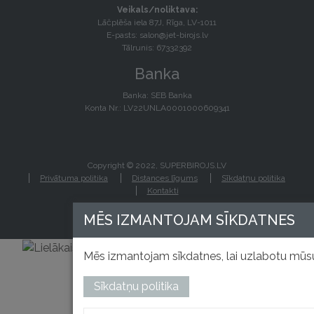
Veikals/noliktava:
Lāčplēša iela 87J, Rīga, LV-1011
E-pasts:
salon@jet-birojs.lv
Tālrunis: 67332392
Banka
Banka: SEB Banka
Konta Nr.: LV22UNLA0001000609341
Copyright © 2022, SUPERBIROJS.LV
Privātuma politika
Distances līgums
Sīkdatņu politika
Kontakti
MĒS IZMANTOJAM SĪKDATNES
Mēs izmantojam sīkdatnes, lai uzlabotu mūsu
Sīkdatņu politika
izstrādāts