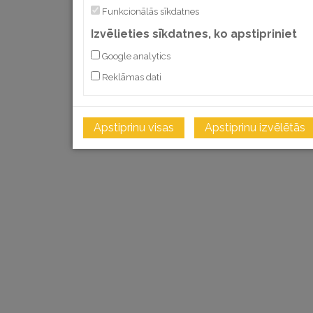
Funkcionālās sīkdatnes
Izvēlieties sīkdatnes, ko apstipriniet
Google analytics
Reklāmas dati
Apstiprinu visas
Apstiprinu izvēlētās