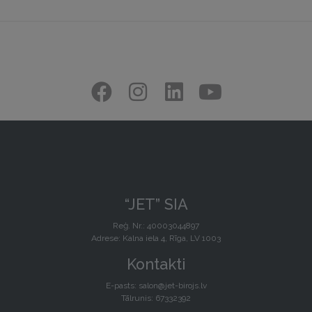
“JET” SIA
Reģ. Nr.: 40003044897
Adrese: Kalna iela 4, Rīga, LV 1003
Kontakti
E-pasts:
salon@jet-birojs.lv
Tālrunis: 67332392