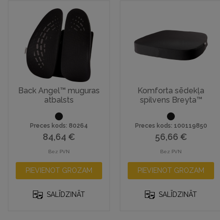
Back Angel™ muguras
Komforta sēdekļa
atbalsts
spilvens Breyta™
Preces kods: 80264
Preces kods: 100119850
84,64
€
56,66
€
Bez PVN
Bez PVN
PIEVIENOT GROZAM
PIEVIENOT GROZAM
SALĪDZINĀT
SALĪDZINĀT