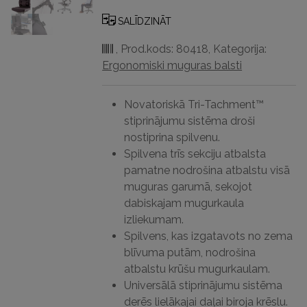
atbalsts
—
SALĪDZINĀT
Professional
,
Prod.kods: 80418
,
Kategorija:
Series™
Ergonomiski muguras balsti
daudzums
Novatoriskā Tri-Tachment™
stiprinājumu sistēma droši
nostiprina spilvenu.
Spilvena trīs sekciju atbalsta
pamatne nodrošina atbalstu visā
muguras garumā, sekojot
dabiskajam mugurkaula
izliekumam.
Spilvens, kas izgatavots no zema
blīvuma putām, nodrošina
atbalstu krūšu mugurkaulam.
Universālā stiprinājumu sistēma
derēs lielākajai daļai biroja krēslu.