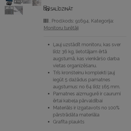
monitoram
ar
SALĪDZINĀT
plauktu
,
Prod.kods: 91694
,
Kategorija:
-
Monitoru turētāji
grafīts
daudzums
Ļauj uzstādīt monitoru, kas sver
līdz 36 kg, lietotājam ērtā
augstumā, kas vienkāršo darba
vietas organizēšanu.
Trīs kronšteinu komplekti ļauj
iegūt 5 dažādus pamatnes
augstumus: no 64 līdz 165 mm.
Pamatnes aizmugurē ir caurumi
ērtai kabeļa pārvaldībai
Materiāls ir izgatavots no 100%
pārstrādāta materiāla
Grafīta plaukts