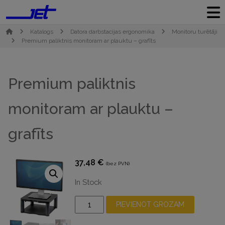
Katalogs
Datora darbstacijas ergonomika
Monitoru turētāji
Premium paliktnis monitoram ar plauktu – grafīts
Premium paliktnis
monitoram ar plauktu –
grafīts
37,48
€
(bez PVN)
In Stock
Premium
PIEVIENOT GROZAM
paliktnis