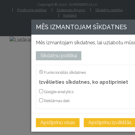
Copyright © 2022, SUPERBIROJS.LV
Privātuma politika
Distances līgums
Sīkdatņu politika
Kontakti
MĒS IZMANTOJAM SĪKDATNES
Mēs izmantojam sīkdatnes, lai uzlabotu mūsu
Sīkdatņu politika
izstrādāts
Funkcionālās sīkdatnes
Izvēlieties sīkdatnes, ko apstipriniet
Google analytics
Reklāmas dati
Apstiprinu visas
Apstiprinu izvēlētās