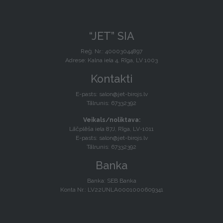
“JET” SIA
Reģ. Nr.: 40003044897
Adrese: Kalna iela 4, Rīga, LV 1003
Kontakti
E-pasts:
salon@jet-birojs.lv
Tālrunis: 67332392
Veikals/noliktava:
Lāčplēša iela 87J, Rīga, LV-1011
E-pasts:
salon@jet-birojs.lv
Tālrunis: 67332392
Banka
Banka: SEB Banka
Konta Nr.: LV22UNLA0001000609341