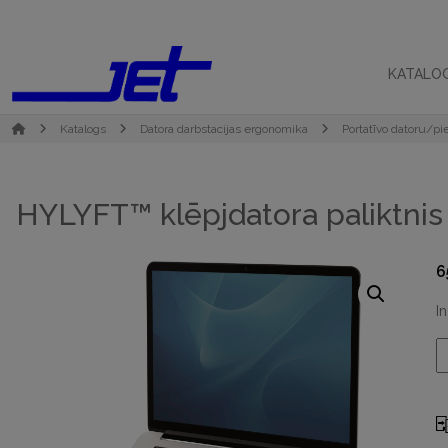
KATALO
Katalogs
Datora darbstacijas ergonomika
Portatīvo datoru/pi
HYLYFT™ klēpjdatora paliktnis
6
I
H
k
p
d