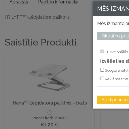
Apraksts
Papildu informācija
MĒS IZMA
HYLYFT™ klēpjdatora paliktnis
Mēs izmantojam
Sīkdatņu poli
Saistītie Produkti
Funkcionālās 
Izvēlieties 
Google analyt
Reklāmas dat
Apstiprinu vi
Hana™ klēpjdatora paliktnis – balts
Quick L
Preces kods: 80644
81,20
€