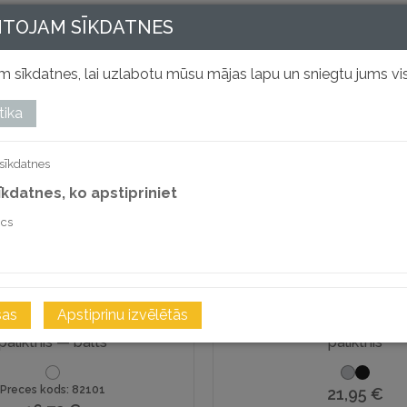
NTOJAM SĪKDATNES
 sīkdatnes, lai uzlabotu mūsu mājas lapu un sniegtu jums vis
tika
sīkdatnes
sīkdatnes, ko apstipriniet
ics
i
sas
Apstiprinu izvēlētās
ift I-Spire™ klēpjdatora
Alumia pārnēsājamais kl
paliktnis — balts
paliktnis
Preces kods: 82101
21,95
€