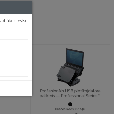
labāko servisu.
ēpjdatora
Profesionāls USB piezīmjdatora
paliktnis — Professional Series™
Preces kods: 80246