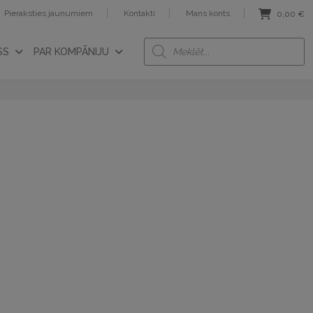
Pieraksties jaunumiem
Kontakti
Mans konts
0,00
€
Products
SS
PAR KOMPĀNIJU
search