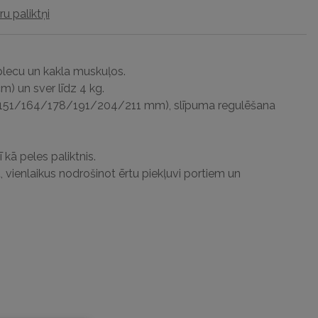
u paliktņi
plecu un kakla muskuļos.
m) un sver līdz 4 kg.
 (151/164/178/191/204/211 mm), slīpuma regulēšana
kā peles paliktnis.
, vienlaikus nodrošinot ērtu piekļuvi portiem un