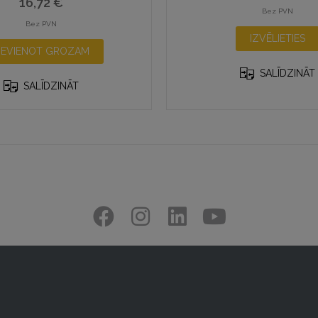
16,72
€
Bez PVN
Bez PVN
IZVĒLIETIES
IEVIENOT GROZAM
SALĪDZINĀT
SALĪDZINĀT