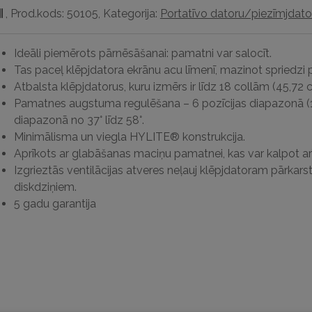
,
Prod.kods: 50105
,
Kategorija:
Portatīvo datoru/piezīmjdator
Ideāli piemērots pārnēsāšanai: pamatni var salocīt.
Tas paceļ klēpjdatora ekrānu acu līmenī, mazinot spriedzi 
Atbalsta klēpjdatorus, kuru izmērs ir līdz 18 collām (45,72 c
Pamatnes augstuma regulēšana – 6 pozīcijas diapazonā
diapazonā no 37° līdz 58°.
Minimālisma un viegla HYLITE® konstrukcija.
Aprīkots ar glabāšanas maciņu pamatnei, kas var kalpot arī 
Izgrieztās ventilācijas atveres neļauj klēpjdatoram pārkarst
diskdziņiem.
5 gadu garantija