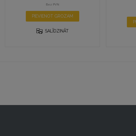
Bez PVN
PIEVIENOT GROZAM
P
SALĪDZINĀT