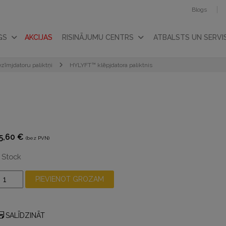
Blogs
GS
AKCIJAS
RISINĀJUMU CENTRS
ATBALSTS UN SERVI
ezīmjdatoru paliktņi
HYLYFT™ klēpjdatora paliktnis
5,60
€
(bez PVN)
n Stock
YLYFT™
PIEVIENOT GROZAM
lēpjdatora
aliktnis
audzums
SALĪDZINĀT