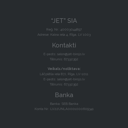
“JET” SIA
Reģ. Nr.: 40003044897
Adrese: Kalna iela 4, Rīga, LV 1003
Kontakti
E-pasts:
salon@jet-birojs.lv
Tālrunis: 67332392
Veikals/noliktava:
Lāčplēša iela 87J, Rīga, LV-1011
E-pasts:
salon@jet-birojs.lv
Tālrunis: 67332392
Banka
Banka: SEB Banka
Konta Nr.: LV22UNLA0001000609341