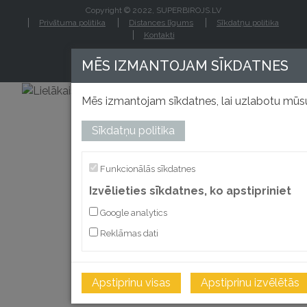
Copyright © 2022, SUPERBIROJS.LV
Privātuma politika
Distances līgums
Sīkdatņu politika
Kontakti
MĒS IZMANTOJAM SĪKDATNES
Mēs izmantojam sīkdatnes, lai uzlabotu mūsu
Sīkdatņu politika
izstrādāts
Funkcionālās sīkdatnes
Izvēlieties sīkdatnes, ko apstipriniet
Google analytics
Reklāmas dati
Apstiprinu visas
Apstiprinu izvēlētās