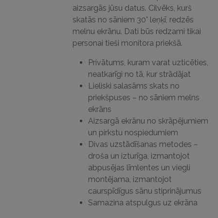
aizsargās jūsu datus.
Cilvēks, kurš
skatās no sāniem 30° leņķī, redzēs
melnu ekrānu.
Dati būs redzami tikai
personai tieši monitora priekšā.
Privātums, kuram varat uzticēties,
neatkarīgi no tā, kur strādājat
Lieliski salasāms skats no
priekšpuses – no sāniem melns
ekrāns
Aizsargā ekrānu no skrāpējumiem
un pirkstu nospiedumiem
Divas uzstādīšanas metodes –
droša un izturīga, izmantojot
abpusējas līmlentes un viegli
montējama, izmantojot
caurspīdīgus sānu stiprinājumus
Samazina atspulgus uz ekrāna