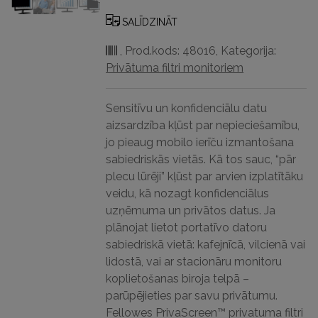
24” privātuma
filtrs
SALĪDZINĀT
—
,
Prod.kods: 48016
,
Kategorija:
platekrāns
Privātuma filtri monitoriem
daudzums
Sensitīvu un konfidenciālu datu
aizsardzība kļūst par nepieciešamību,
jo pieaug mobilo ierīču izmantošana
sabiedriskās vietās.
Kā tos sauc, “pār
plecu lūrēji” kļūst par arvien izplatītāku
veidu, kā nozagt konfidenciālus
uzņēmuma un privātos datus.
Ja
plānojat lietot portatīvo datoru
sabiedriskā vietā: kafejnīcā, vilcienā vai
lidostā, vai ar stacionāru monitoru
koplietošanas biroja telpā –
parūpējieties par savu privātumu.
Fellowes PrivaScreen™ privatuma filtri