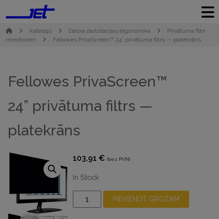
Katalogs
Datora darbstacijas ergonomika
Privātuma filtri
monitoriem
Fellowes PrivaScreen™ 24” privātuma filtrs — platekrāns
Fellowes PrivaScreen™
24” privātuma filtrs —
platekrāns
103,91
€
(bez PVN)
In Stock
Fellowes
PIEVIENOT GROZAM
PrivaScreen™