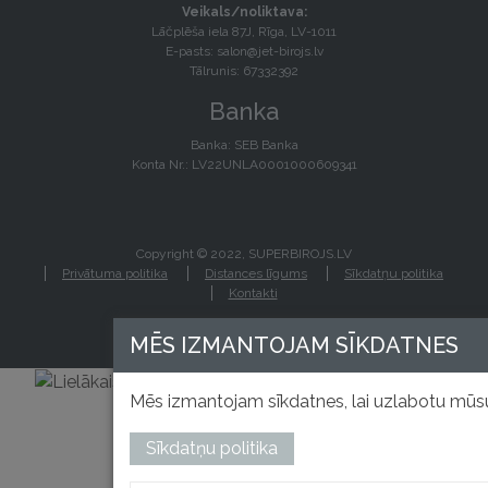
Veikals/noliktava:
Lāčplēša iela 87J, Rīga, LV-1011
E-pasts:
salon@jet-birojs.lv
Tālrunis: 67332392
Banka
Banka: SEB Banka
Konta Nr.: LV22UNLA0001000609341
Copyright © 2022, SUPERBIROJS.LV
Privātuma politika
Distances līgums
Sīkdatņu politika
Kontakti
MĒS IZMANTOJAM SĪKDATNES
Mēs izmantojam sīkdatnes, lai uzlabotu mūsu
Sīkdatņu politika
izstrādāts