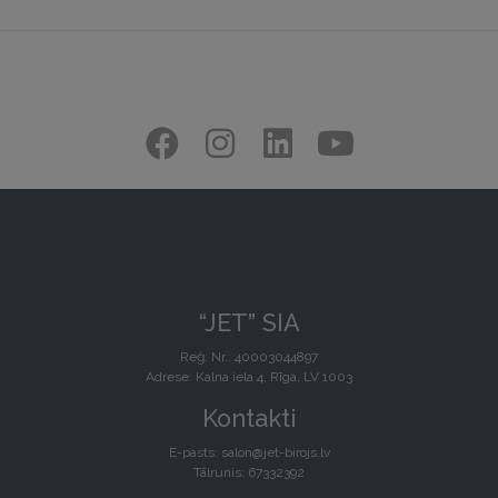
“JET” SIA
Reģ. Nr.: 40003044897
Adrese: Kalna iela 4, Rīga, LV 1003
Kontakti
E-pasts:
salon@jet-birojs.lv
Tālrunis: 67332392