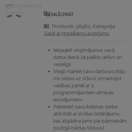
galda
pamatne
SALĪDZINĀT
Cambio™
,
Prod.kods: 96960
,
Kategorija:
2
Galdi ar regulējamu augstumu
personām
daudzums
Iekļaujiet vingrinājumus savā
darba dienā, lai paliktu aktīvs un
veselīgs
Viegli mainiet savu darba pozīciju
(no sēdus uz stāvu), izmantojot
vadības paneli ar 3
programmējamiem atmiņas
iestatījumiem
Palieliniet savu ikdienas darba
aktivitāti ar izvēles brīdinājumu,
kas atgādina jums par pārmaiņām
pozīcijā (sēdus/stāvus)