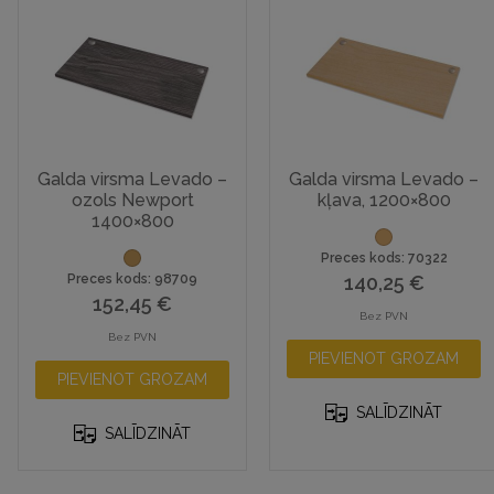
Galda virsma Levado –
Galda virsma Levado –
ozols Newport
kļava, 1200×800
1400×800
Preces kods: 70322
Preces kods: 98709
140,25
€
152,45
€
Bez PVN
Bez PVN
PIEVIENOT GROZAM
PIEVIENOT GROZAM
SALĪDZINĀT
SALĪDZINĀT