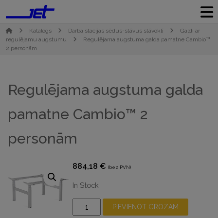
Katalogs
Darba stacijas sēdus-stāvus stāvoklī
Galdi ar
regulējamu augstumu
Regulējama augstuma galda pamatne Cambio™
2 personām
Regulējama augstuma galda
pamatne Cambio™ 2
personām
884,18
€
(bez PVN)
In Stock
Regulējama
PIEVIENOT GROZAM
augstuma