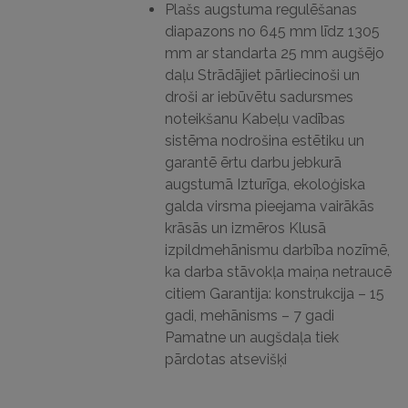
Plašs augstuma regulēšanas
diapazons no 645 mm līdz 1305
mm ar standarta 25 mm augšējo
daļu
Strādājiet pārliecinoši un
droši ar iebūvētu sadursmes
noteikšanu
Kabeļu vadības
sistēma nodrošina estētiku un
garantē ērtu darbu jebkurā
augstumā
Izturīga, ekoloģiska
galda virsma pieejama vairākās
krāsās un izmēros
Klusā
izpildmehānismu darbība nozīmē,
ka darba stāvokļa maiņa netraucē
citiem
Garantija: konstrukcija – 15
gadi, mehānisms – 7 gadi
Pamatne un augšdaļa tiek
pārdotas atsevišķi