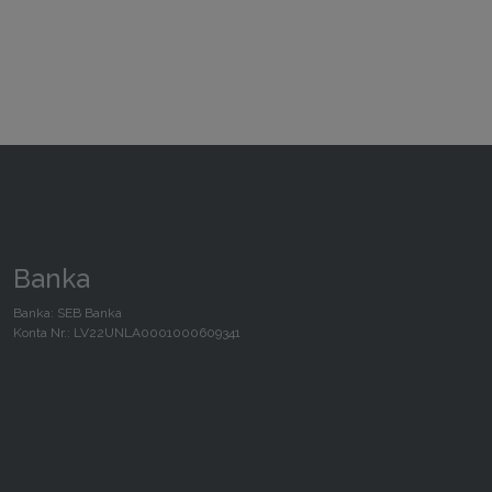
be
be
chosen
chosen
on
on
the
the
product
product
page
page
Banka
Banka: SEB Banka
Konta Nr.: LV22UNLA0001000609341