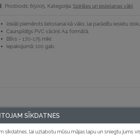
,
Prod.kods: 65005
,
Kategorija:
Spirāles un iesiešanas vāki
edium
audzums
Ideāli piemērots lietošanai kā vāks, lai parādītu iesietu do
Caurspīdīgs PVC vāciņš A4 formātā.
Blīvs – 170-175 mikr.
Iepakojumā: 100 gab.
NTOJAM SĪKDATNES
 sīkdatnes, lai uzlabotu mūsu mājas lapu un sniegtu jums vis