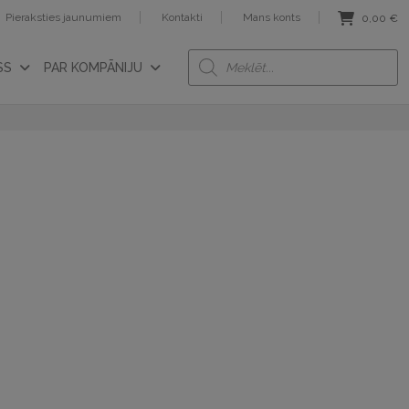
Pieraksties jaunumiem
Kontakti
Mans konts
0,00
€
Products
SS
PAR KOMPĀNIJU
search