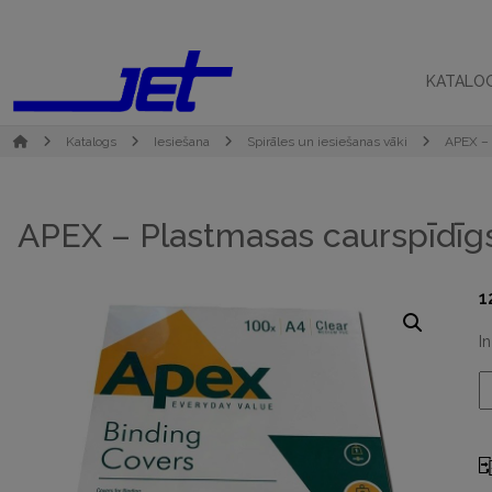
KATALO
Katalogs
Iesiešana
Spirāles un iesiešanas vāki
APEX – 
APEX – Plastmasas caurspīdī
1
I
A
-
P
c
v