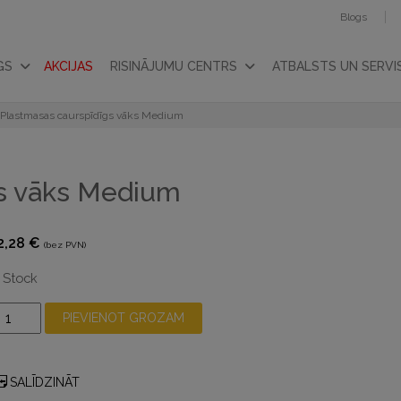
Blogs
GS
AKCIJAS
RISINĀJUMU CENTRS
ATBALSTS UN SERVI
Plastmasas caurspīdīgs vāks Medium
gs vāks Medium
2,28
€
(bez PVN)
n Stock
PEX
PIEVIENOT GROZAM
lastmasas
aurspīdīgs
SALĪDZINĀT
āks