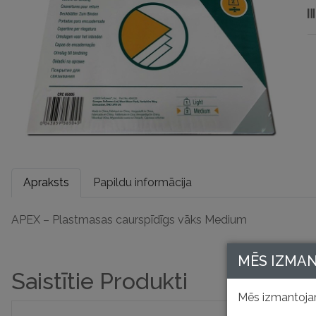
M
d
Apraksts
Papildu informācija
APEX – Plastmasas caurspīdīgs vāks Medium
MĒS IZMA
Saistītie Produkti
Mēs izmantojam