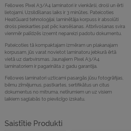
Fellowes Pixel A3/A4 laminatori ir vienkārši, droši un ērti
lietojami. Uzsildīšanas laiks ir 3 minūtes. Pateicoties
HeatGuard tehnoloģijai, laminētāja korpuss ir absolūti
drošs pieskarties pat pēc karsēšanas. Atbrīvošanas svira
vienmēr palīdzēs izņemt nepareizi padotu dokumentu.
Pateicoties tā kompaktajam izmēram un plakanajam
korpusam, jūs varat novietot laminatoru jebkurā ērtā
vietā uz darbvirsmas. Jaunajiem Pixel A3/A4
laminatoriem ir pagarināta 2 gadu garantija.
Fellowes laminatori uzticami pasargās jūsu fotogrāfijas,
bērnu zīmējumus, pastkartes, sertifikātus un citus
dokumentus no mitruma, netīrumiem un uz visiem
laikiem saglabās to pievilcīgo izskatu.
Saistītie Produkti