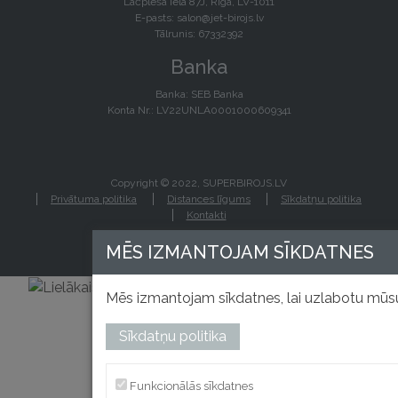
Lāčplēša iela 87J, Rīga, LV-1011
E-pasts:
salon@jet-birojs.lv
Tālrunis: 67332392
Banka
Banka: SEB Banka
Konta Nr.: LV22UNLA0001000609341
Copyright © 2022, SUPERBIROJS.LV
Privātuma politika
Distances līgums
Sīkdatņu politika
Kontakti
MĒS IZMANTOJAM SĪKDATNES
Mēs izmantojam sīkdatnes, lai uzlabotu mūsu
Sīkdatņu politika
izstrādāts
Funkcionālās sīkdatnes