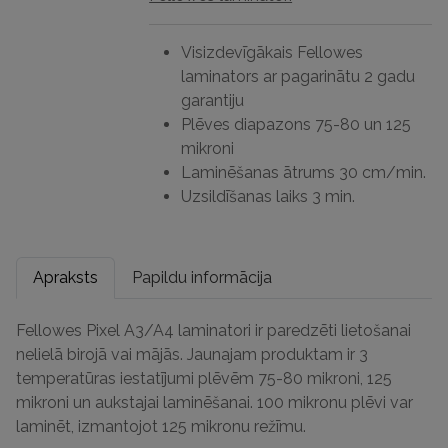
Visizdevīgākais Fellowes
laminators ar pagarinātu 2 gadu
garantiju
Plēves diapazons 75-80 un 125
mikroni
Laminēšanas ātrums 30 cm/min.
Uzsildīšanas laiks 3 min.
Apraksts
Papildu informācija
Fellowes Pixel A3/A4 laminatori ir paredzēti lietošanai
nelielā birojā vai mājās. Jaunajam produktam ir 3
temperatūras iestatījumi plēvēm 75-80 mikroni, 125
mikroni un aukstajai laminēšanai. 100 mikronu plēvi var
laminēt, izmantojot 125 mikronu režīmu.