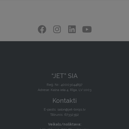
“JET” SIA
Reģ. Nr.: 40003044897
Adrese: Kalna iela 4, Rīga, LV 1003
Kontakti
E-pasts:
salon@jet-birojs.lv
Tālrunis: 67332392
Veikals/noliktava: