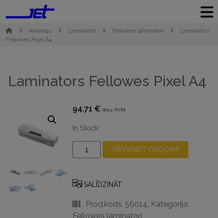
Katalogs
Laminatori
Fellowes laminatori
Laminators
Fellowes Pixel A4
Laminators Fellowes Pixel A4
94,71
€
(bez PVN)
In Stock
Laminators
PIEVIENOT GROZAM
Fellowes
Pixel
A4
SALĪDZINĀT
daudzums
,
Prod.kods: 56014
,
Kategorija:
Fellowes laminatori