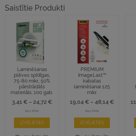
Saistītie Produkti
Laminēšanas
PREMIUM
plēves spīdīgas,
ImageLast™
75-80 mikr., 50%
kabatas
pārstrādāts
laminēšanai 125
materiāls, 100 gab.
mikr.
Price
Price
3,41
€
–
24,72
€
19,04
€
–
48,14
€
1
range:
range:
Bez PVN
Bez PVN
This
This
3,41 €
19,04 €
IZVĒLIETIES
IZVĒLIETIES
product
product
through
through
has
has
24,72 €
48,14 €