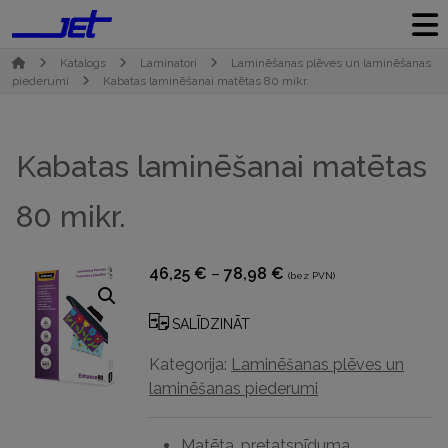
Katalogs
Laminatori
Laminēšanas plēves un laminēšanas
piederumi
Kabatas laminēšanai matētas 80 mikr.
Kabatas laminēšanai matētas
80 mikr.
Price
46,25
€
–
78,98
€
(bez PVN)
range:
46,25 €
SALĪDZINĀT
through
Kategorija:
Laminēšanas plēves un
78,98 €
laminēšanas piederumi
Matēta, pretatspīduma