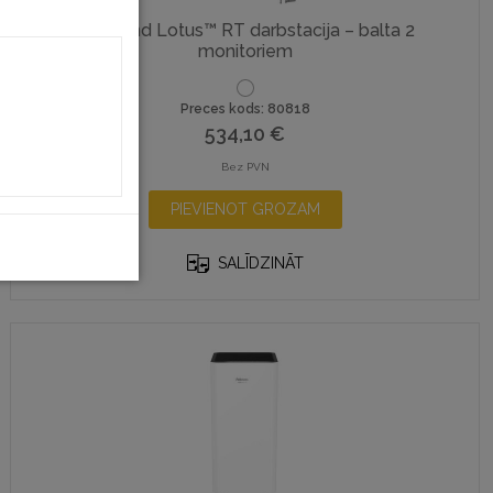
Sit-Stand Lotus™ RT darbstacija – balta 2
monitoriem
Preces kods: 80818
534,10
€
Bez PVN
PIEVIENOT GROZAM
SALĪDZINĀT