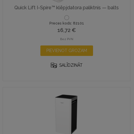
Quick Lift I-Spire™ klēpjdatora paliktnis — balts
Preces kods: 82101
16,72
€
Bez PVN
PIEVIENOT GROZAM
SALĪDZINĀT