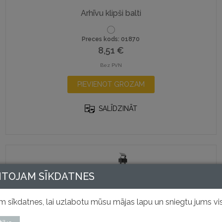
Arhīvu klipši balti
Preces kods: 01870
8,51
€
Bez PVN
PIEVIENOT GROZAM
SALĪDZINĀT
NTOJAM SĪKDATNES
 sīkdatnes, lai uzlabotu mūsu mājas lapu un sniegtu jums vis