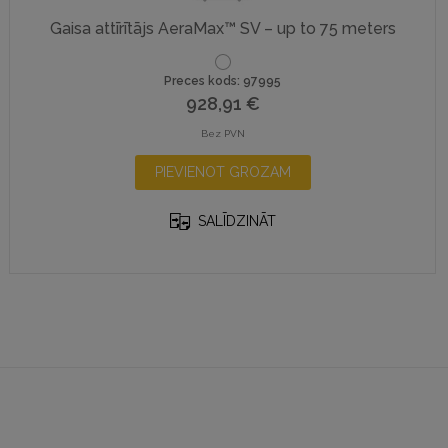
Gaisa attīrītājs AeraMax™ SV – up to 75 meters
Preces kods: 97995
928,91
€
Bez PVN
PIEVIENOT GROZAM
SALĪDZINĀT