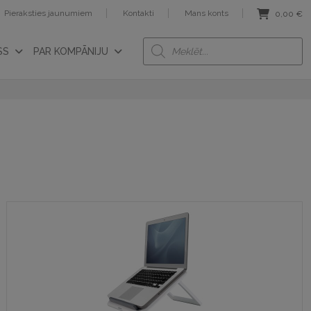
Pieraksties jaunumiem
Kontakti
Mans konts
0,00
€
Products
SS
PAR KOMPĀNIJU
search