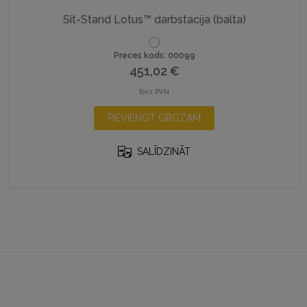
Sit-Stand Lotus™ darbstacija (balta)
Preces kods: 00099
451,02
€
Bez PVN
PIEVIENOT GROZAM
SALĪDZINĀT