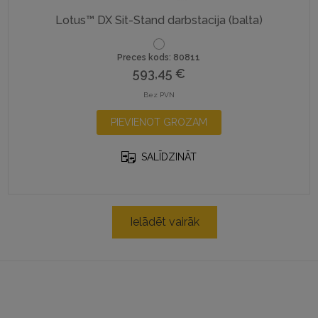
Lotus™ DX Sit-Stand darbstacija (balta)
Preces kods: 80811
593,45
€
Bez PVN
PIEVIENOT GROZAM
SALĪDZINĀT
Ielādēt vairāk