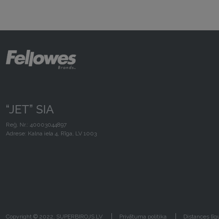
“JET” SIA
Reģ. Nr.: 40003044897
Adrese: Kalna iela 4, Rīga, LV 1003
Copyright © 2022, SUPERBIROJS.LV
Privātuma politika
Distances lī