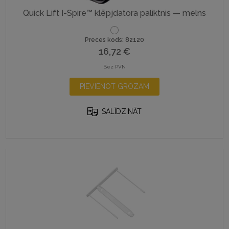
Quick Lift I-Spire™ klēpjdatora paliktnis — melns
Preces kods: 82120
16,72
€
Bez PVN
PIEVIENOT GROZAM
SALĪDZINĀT