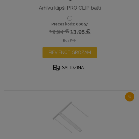
Arhīvu klipši PRO CLIP balti
Preces kods: 00897
Original
Current
19,94
€
13,95
€
price
price
Bez PVN
was:
is:
PIEVIENOT GROZAM
19,94 €.
13,95 €.
SALĪDZINĀT
%