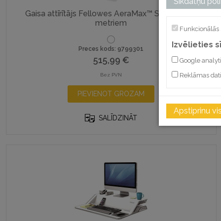
Sīkdatņu poli
Gaisa attīrītājs Fellowes AeraMax™ SE – līdz 50
metriem
Funkcionālās 
Izvēlieties 
Preces kods: 9799301
515,99
€
Google analyt
Reklāmas dat
Bez PVN
PIEVIENOT GROZAM
Apstiprinu vi
SALĪDZINĀT