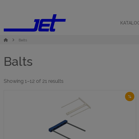
KATALO
Balts
Balts
Sorted
Showing 1–12 of 21 results
by
popularity
%