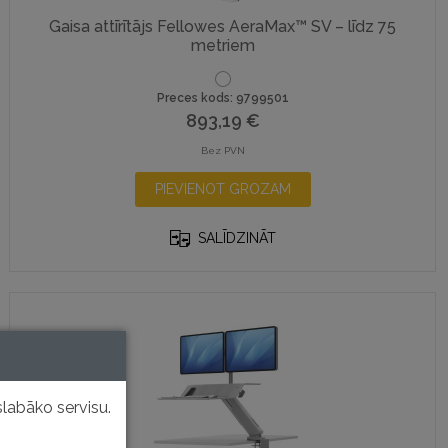
Gaisa attīrītājs Fellowes AeraMax™ SV – līdz 75
metriem
Preces kods: 9799501
893,19
€
Bez PVN
PIEVIENOT GROZAM
SALĪDZINĀT
labāko servisu.