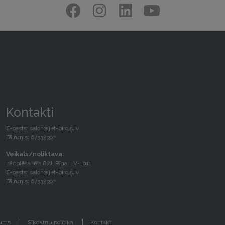
Kontakti
E-pasts:
salon@jet-birojs.lv
Tālrunis: 67332392
Veikals/noliktava:
Lāčplēša iela 87J, Rīga, LV-1011
E-pasts:
salon@jet-birojs.lv
Tālrunis: 67332392
gums
Sīkdatņu politika
Kontakti