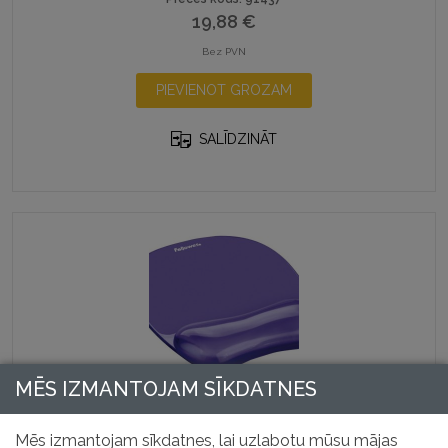
19,88
€
Bez PVN
PIEVIENOT GROZAM
SALĪDZINĀT
MĒS IZMANTOJAM SĪKDATNES
CRYSTAL peles paliktnis un plaukstas balsts –
violets
Mēs izmantojam sīkdatnes, lai uzlabotu mūsu mājas