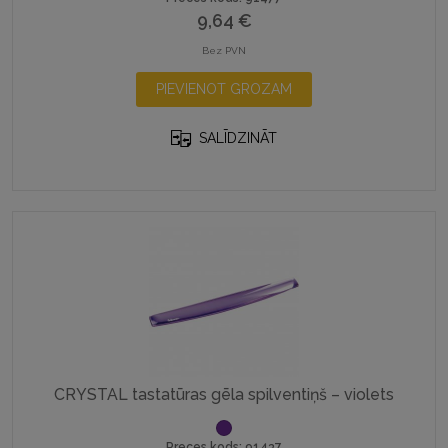
9,64
€
Bez PVN
PIEVIENOT GROZAM
SALĪDZINĀT
CRYSTAL tastatūras gēla spilventiņš – violets
Preces kods: 91437