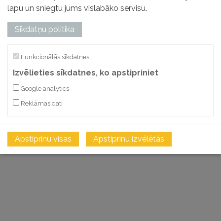
lapu un sniegtu jums vislabāko servisu.
Preces kods: 91441
19,88
€
Sīkdatņu politika
Bez PVN
PIEVIENOT GROZAM
Funkcionālās sīkdatnes
Izvēlieties sīkdatnes, ko apstipriniet
SALĪDZINĀT
Google analytics
Reklāmas dati
Apstiprinu visas
Apstiprinu izvēlētās