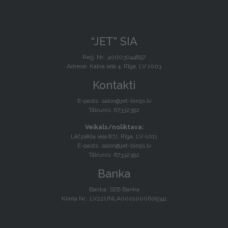
“JET” SIA
Reģ. Nr.: 40003044897
Adrese: Kalna iela 4, Rīga, LV 1003
Kontakti
E-pasts:
salon@jet-birojs.lv
Tālrunis: 67332392
Veikals/noliktava:
Lāčplēša iela 87J, Rīga, LV-1011
E-pasts:
salon@jet-birojs.lv
Tālrunis: 67332392
Banka
Banka: SEB Banka
Konta Nr.: LV22UNLA0001000609341