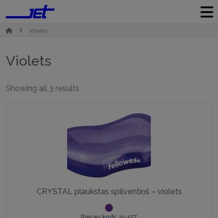
Violets
Violets
Sorted
Showing all 3 results
by
popularity
CRYSTAL plaukstas spilventiņš – violets
Preces kods: 91477