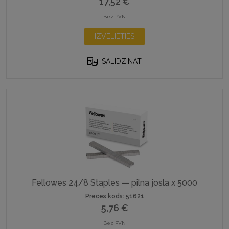
17,52
€
Bez PVN
This
IZVĒLIETIES
product
has
SALĪDZINĀT
multiple
variants.
The
options
may
be
chosen
on
the
product
Fellowes 24/8 Staples — pilna josla x 5000
page
Preces kods: 51621
5,76
€
Bez PVN