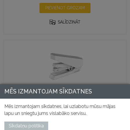
PIEVIENOT GROZAM
SALĪDZINĀT
MĒS IZMANTOJAM SĪKDATNES
LX870™ EasyPress™ skavotājs ar Microban®
Mēs izmantojam sīkdatnes, lai uzlabotu mūsu mājas
20,18
€
lapu un sniegtu jums vislabāko servisu.
Bez PVN
This
Sīkdatņu politika
IZVĒLIETIES