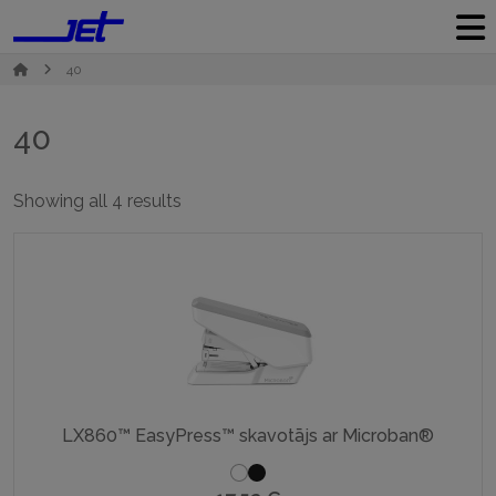
40
40
Sorted
Showing all 4 results
by
popularity
LX860™ EasyPress™ skavotājs ar Microban®