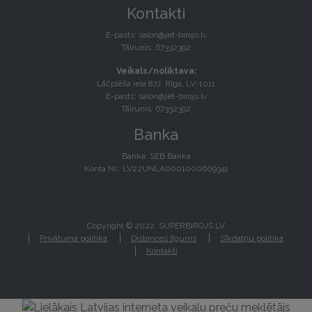
Kontakti
E-pasts:
salon@jet-birojs.lv
Tālrunis: 67332392
Veikals/noliktava:
Lāčplēša iela 87J, Rīga, LV-1011
E-pasts:
salon@jet-birojs.lv
Tālrunis: 67332392
Banka
Banka: SEB Banka
Konta Nr.: LV22UNLA0001000609341
Copyright © 2022, SUPERBIROJS.LV
Privātuma politika
Distances līgums
Sīkdatņu politika
Kontakti