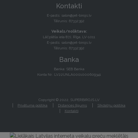
Kontakti
E-pasts:
salon@jet-birojs.lv
Tālrunis: 67332392
Veikals/noliktava:
Lāčplēša iela 87J, Rīga, LV-1011
E-pasts:
salon@jet-birojs.lv
Tālrunis: 67332392
Banka
Banka: SEB Banka
Konta Nr.: LV22UNLA0001000609341
Copyright © 2022, SUPERBIROJS.LV
Privātuma politika
Distances līgums
Sīkdatņu politika
Kontakti