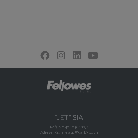
“JET” SIA
Reģ. Nr.: 40003044897
Adrese: Kalna iela 4, Rīga, LV 1003