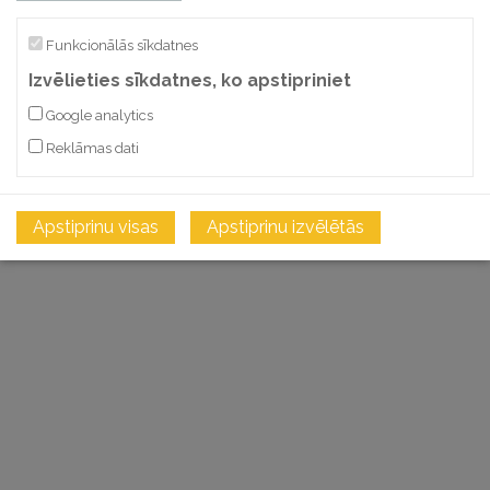
Funkcionālās sīkdatnes
Izvēlieties sīkdatnes, ko apstipriniet
Google analytics
Reklāmas dati
Apstiprinu visas
Apstiprinu izvēlētās