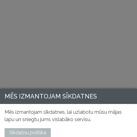
MĒS IZMANTOJAM SĪKDATNES
Mēs izmantojam sīkdatnes, lai uzlabotu mūsu mājas
lapu un sniegtu jums vislabāko servisu.
Sīkdatņu politika