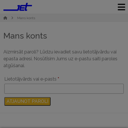
Mans konts
Mans konts
Aizmirsāt paroli? Lūdzu ievadiet savu lietotājvārdu vai
epasta adresi. Nosūtīsim Jums uz e-pastu saiti paroles
atgūšanai.
Obligāts
Lietotājvārds vai e-pasts
*
ATJAUNOT PAROLI