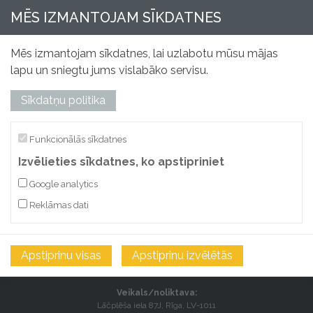
MĒS IZMANTOJAM SĪKDATNES
Mēs izmantojam sīkdatnes, lai uzlabotu mūsu mājas
lapu un sniegtu jums vislabāko servisu.
Sīkdatņu politika
Funkcionālās sīkdatnes
Izvēlieties sīkdatnes, ko apstipriniet
“JET” SIA
Google analytics
Reģ. Nr.: 40003044897
Reklāmas dati
Adrese: Kalna iela 4, Rīga, LV 1003
Kontakti
Apstiprinu visas
Apstiprinu izvēlētās
E-pasts:
salon@jet-birojs.lv
Tālrunis: 67332392
Veikals/noliktava:
Lāčplēša iela 87J, Rīga, LV-1011