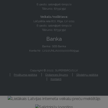
E-pasts:
salon@jet-birojs.lv
Tālrunis: 67332392
Veikals/noliktava:
Lāčplēša iela 87J, Rīga, LV-1011
E-pasts:
salon@jet-birojs.lv
Tālrunis: 67332392
Banka
Banka: SEB Banka
Konta Nr.: LV22UNLA0001000609341
Copyright © 2022, SUPERBIROJS.LV
Privātuma politika
Distances līgums
Sīkdatņu politika
Kontakti