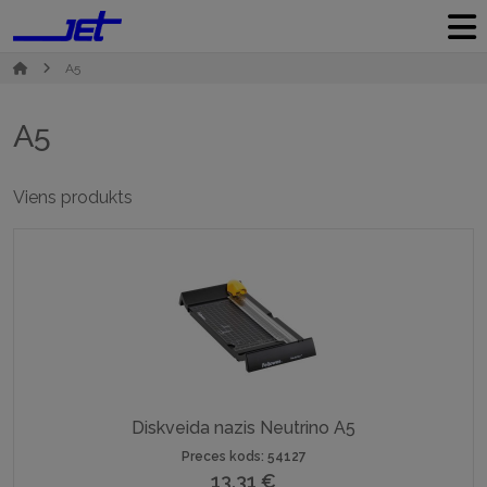
A5
A5
Viens produkts
Diskveida nazis Neutrino A5
Preces kods: 54127
13,31
€