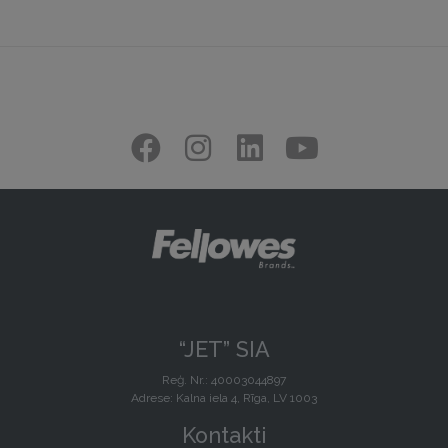
“JET” SIA
Reģ. Nr.: 40003044897
Adrese: Kalna iela 4, Rīga, LV 1003
Kontakti