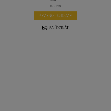
Bez PVN
PIEVIENOT GROZAM
SALĪDZINĀT