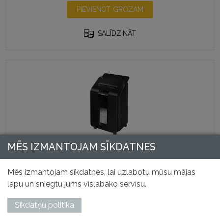
PIEVIENOT GROZAM
SALĪDZINĀT
MĒS IZMANTOJAM SĪKDATNES
Dokumentu smalcinātājs AUTOMAX™ 100M
Preces kods: 46292
Mēs izmantojam sīkdatnes, lai uzlabotu mūsu mājas
305,79
€
lapu un sniegtu jums vislabāko servisu.
Bez PVN
Sīkdatņu politika
PIEVIENOT GROZAM