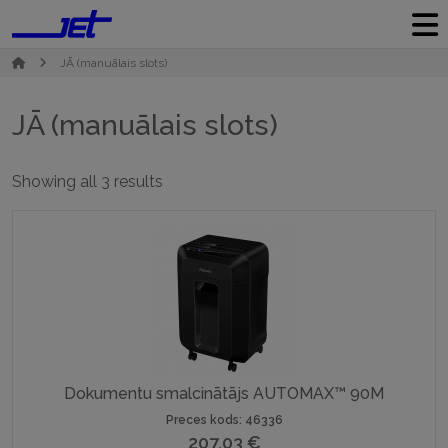
JĀ (manuālais slots)
JĀ (manuālais slots)
Sorted
Showing all 3 results
by
popularity
Dokumentu smalcinātājs AUTOMAX™ 90M
Preces kods: 46336
207,03
€