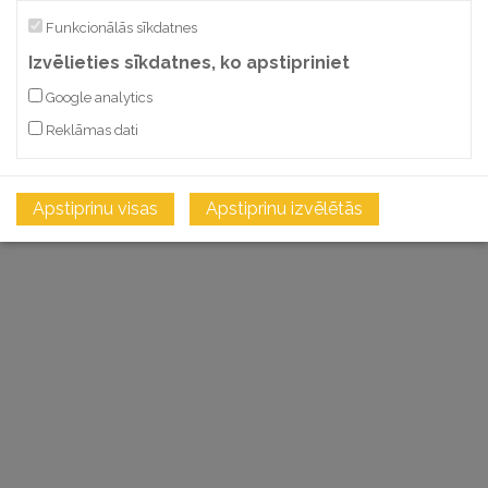
SALĪDZINĀT
Funkcionālās sīkdatnes
Izvēlieties sīkdatnes, ko apstipriniet
Google analytics
Reklāmas dati
Apstiprinu visas
Apstiprinu izvēlētās