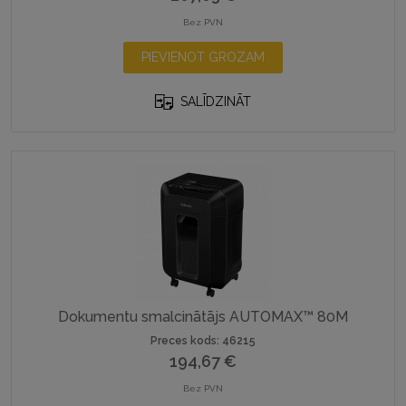
Bez PVN
PIEVIENOT GROZAM
SALĪDZINĀT
Dokumentu smalcinātājs AUTOMAX™ 80M
Preces kods: 46215
194,67
€
Bez PVN