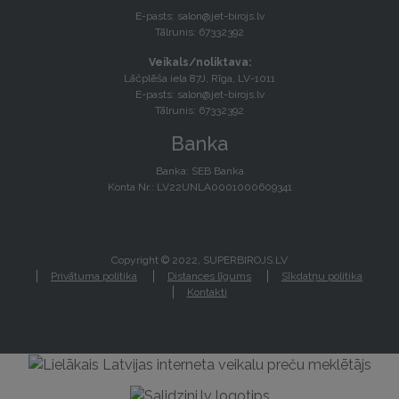
E-pasts:
salon@jet-birojs.lv
Tālrunis: 67332392
Veikals/noliktava:
Lāčplēša iela 87J, Rīga, LV-1011
E-pasts:
salon@jet-birojs.lv
Tālrunis: 67332392
Banka
Banka: SEB Banka
Konta Nr.: LV22UNLA0001000609341
Copyright © 2022, SUPERBIROJS.LV
Privātuma politika
Distances līgums
Sīkdatņu politika
Kontakti