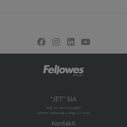
“JET” SIA
Reģ. Nr.: 40003044897
Adrese: Kalna iela 4, Rīga, LV 1003
Kontakti