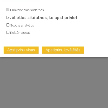
Funkcionālās sīkdatnes
Izvēlieties sīkdatnes, ko apstipriniet
Google analytics
Reklāmas dati
Apstiprinu visas
Apstiprinu izvēlētās