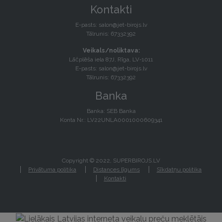
Kontakti
E-pasts:
salon@jet-birojs.lv
Tālrunis: 67332392
Veikals/noliktava:
Lāčplēša iela 87J, Rīga, LV-1011
E-pasts:
salon@jet-birojs.lv
Tālrunis: 67332392
Banka
Banka: SEB Banka
Konta Nr.: LV22UNLA0001000609341
Copyright © 2022, SUPERBIROJS.LV
Privātuma politika
Distances līgums
Sīkdatņu politika
Kontakti