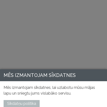
MĒS IZMANTOJAM SĪKDATNES
Mēs izmantojam sīkdatnes, lai uzlabotu mūsu mājas
lapu un sniegtu jums vislabāko servisu.
Sīkdatņu politika