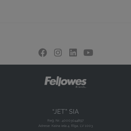
“JET” SIA
Reģ. Nr.: 40003044897
Adrese: Kalna iela 4, Rīga, LV 1003