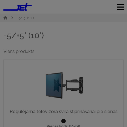
-5/+5° (10°)
-5/+5° (10°)
Viens produkts
Regulējama televizora svira stiprināšanai pie sienas
Preces kods: 80436