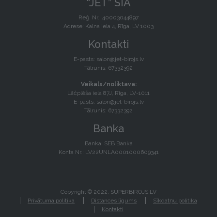
“JET” SIA
Reģ. Nr.: 40003044897
Adrese: Kalna iela 4, Rīga, LV 1003
Kontakti
E-pasts:
salon@jet-birojs.lv
Tālrunis: 67332392
Veikals/noliktava:
Lāčplēša iela 87J, Rīga, LV-1011
E-pasts:
salon@jet-birojs.lv
Tālrunis: 67332392
Banka
Banka: SEB Banka
Konta Nr.: LV22UNLA0001000609341
Copyright © 2022, SUPERBIROJS.LV
Privātuma politika
Distances līgums
Sīkdatņu politika
Kontakti