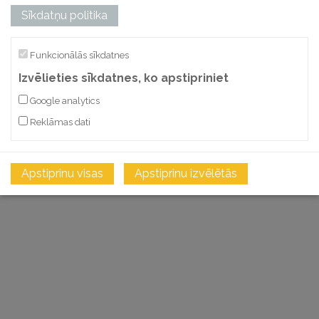
Sīkdatņu politika
Funkcionālās sīkdatnes
Izvēlieties sīkdatnes, ko apstipriniet
Google analytics
Reklāmas dati
Apstiprinu visas
Apstiprinu izvēlētās