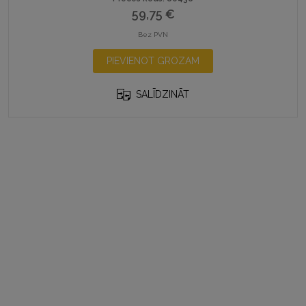
59,75
€
Bez PVN
PIEVIENOT GROZAM
SALĪDZINĀT