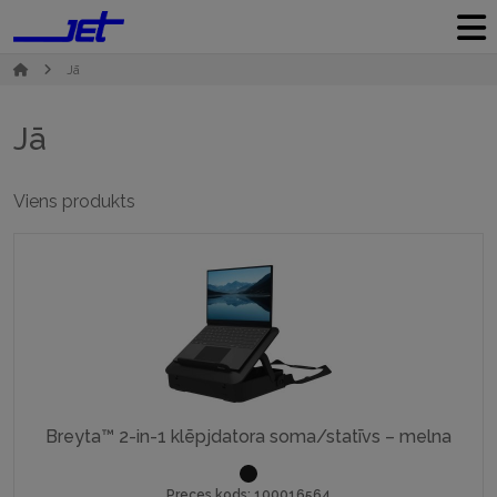
Jā
Jā
Viens produkts
Breyta™ 2-in-1 klēpjdatora soma/statīvs – melna
Preces kods: 100016564