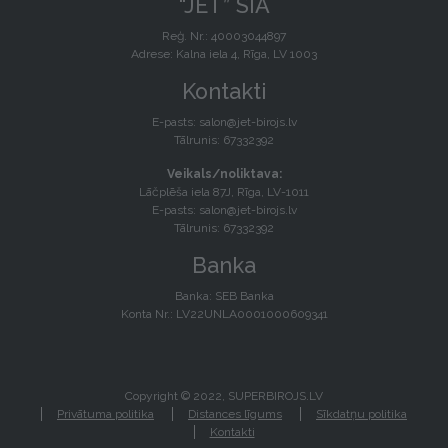
“JET” SIA
Reģ. Nr.: 40003044897
Adrese: Kalna iela 4, Rīga, LV 1003
Kontakti
E-pasts:
salon@jet-birojs.lv
Tālrunis: 67332392
Veikals/noliktava:
Lāčplēša iela 87J, Rīga, LV-1011
E-pasts:
salon@jet-birojs.lv
Tālrunis: 67332392
Banka
Banka: SEB Banka
Konta Nr.: LV22UNLA0001000609341
Copyright © 2022, SUPERBIROJS.LV
Privātuma politika
Distances līgums
Sīkdatņu politika
Kontakti