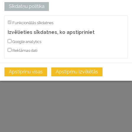
Sīkdatņu politika
Funkcionālās sīkdatnes
Izvēlieties sīkdatnes, ko apstipriniet
Google analytics
Reklāmas dati
Apstiprinu visas
Apstiprinu izvēlētās