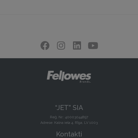
“JET” SIA
Reģ. Nr.: 40003044897
Adrese: Kalna iela 4, Rīga, LV 1003
Kontakti