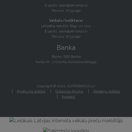
E-pasts:
salon@jet-birojs.lv
Tālrunis: 67332392
Veikals/noliktava:
Lāčplēša iela 87J, Rīga, LV-1011
E-pasts:
salon@jet-birojs.lv
Tālrunis: 67332392
Banka
Banka: SEB Banka
Konta Nr.: LV22UNLA0001000609341
Copyright © 2022, SUPERBIROJS.LV
Privātuma politika
Distances līgums
Sīkdatņu politika
Kontakti