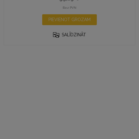
Bez PVN
PIEVIENOT GROZAM
SALĪDZINĀT