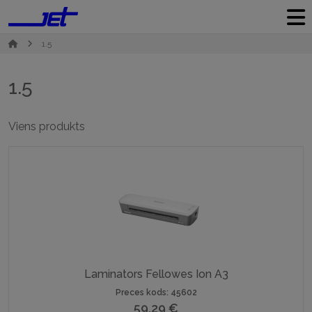
1.5
1.5
Viens produkts
Laminators Fellowes Ion A3
Preces kods: 45602
59,29
€