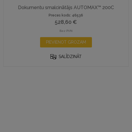
Dokumentu smalcinātājs AUTOMAX™ 200C
Preces kods: 46536
528,60
€
Bez PVN
PIEVIENOT GROZAM
SALĪDZINĀT