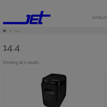
KATALO
14.4
14.4
Sorted
Showing all 2 results
by
popularity