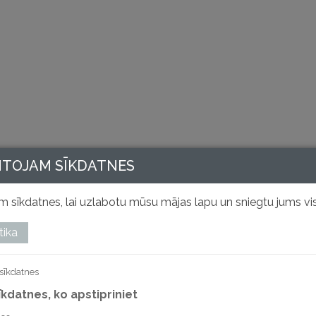
NTOJAM SĪKDATNES
 sīkdatnes, lai uzlabotu mūsu mājas lapu un sniegtu jums vis
tika
sīkdatnes
sīkdatnes, ko apstipriniet