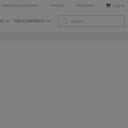
Pieraksties jaunumiem
Kontakti
Mans konts
0,00
€
Products
SS
PAR KOMPĀNIJU
search