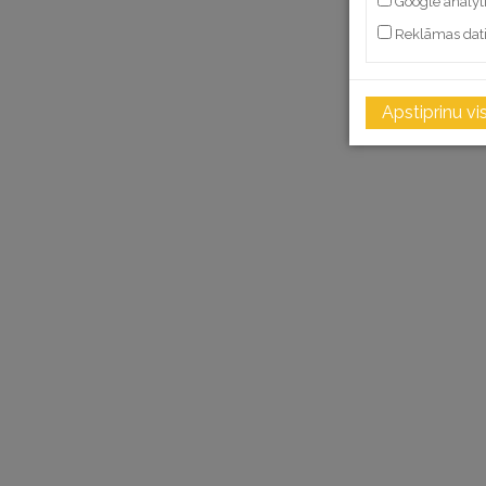
Google analyt
Reklāmas dat
Apstiprinu vi