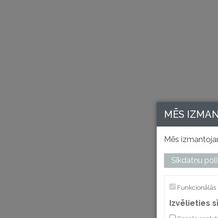
MĒS IZMA
Mēs izmantojam
Sīkdatņu poli
Funkcionālās 
Izvēlieties 