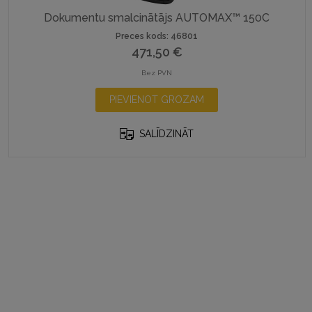
Dokumentu smalcinātājs AUTOMAX™ 150C
Preces kods: 46801
471,50
€
Bez PVN
PIEVIENOT GROZAM
SALĪDZINĀT