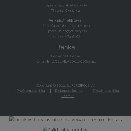
E-pasts:
salon@jet-birojs.lv
Tālrunis: 67332392
Veikals/noliktava:
Lāčplēša iela 87J, Rīga, LV-1011
E-pasts:
salon@jet-birojs.lv
Tālrunis: 67332392
Banka
Banka: SEB Banka
Konta Nr.: LV22UNLA0001000609341
Copyright © 2022, SUPERBIROJS.LV
Privātuma politika
Distances līgums
Sīkdatņu politika
Kontakti