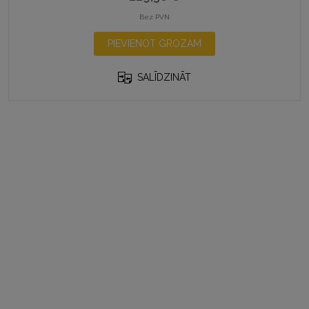
Bez PVN
PIEVIENOT GROZAM
SALĪDZINĀT