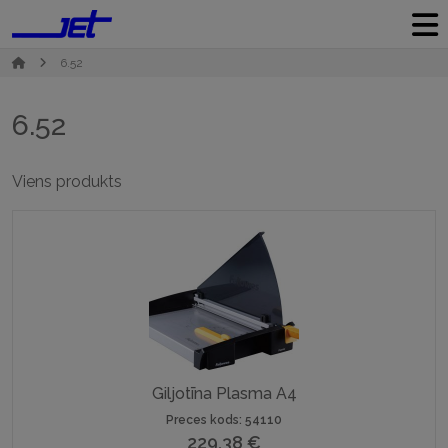
6.52
6.52
Viens produkts
Giljotīna Plasma A4
Preces kods: 54110
229,38
€