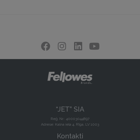
“JET” SIA
Reģ. Nr.: 40003044897
Adrese: Kalna iela 4, Rīga, LV 1003
Kontakti