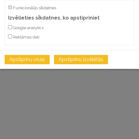
Funkcionālās sīkdatnes
Izvēlieties sīkdatnes, ko apstipriniet
Google analytics
Reklāmas dati
Apstiprinu visas
Apstiprinu izvēlētās