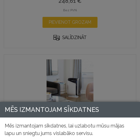
248,61
€
Bez PVN
PIEVIENOT GROZAM
SALĪDZINĀT
MĒS IZMANTOJAM SĪKDATNES
Gaisa attīrītājs AeraMax DX5
Mēs izmantojam sīkdatnes, lai uzlabotu mūsu mājas
Preces kods: 93928
lapu un sniegtu jums vislabāko servisu.
179,06
€