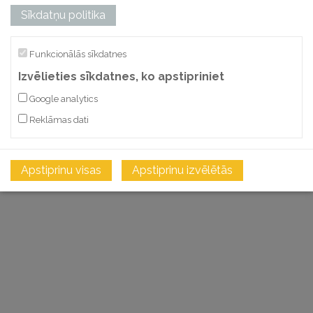
Bez PVN
Sīkdatņu politika
PIEVIENOT GROZAM
Funkcionālās sīkdatnes
SALĪDZINĀT
Izvēlieties sīkdatnes, ko apstipriniet
Google analytics
Reklāmas dati
Apstiprinu visas
Apstiprinu izvēlētās