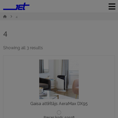
4
4
Sorted
Showing all 3 results
by
popularity
Gaisa attīrītājs AeraMax DX95
Preces kods: 93938