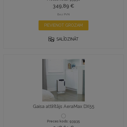
349,89
€
Bez PVN
PIEVIENOT GROZAM
SALĪDZINĀT
Gaisa attīrītājs AeraMax DX55
Preces kods: 93935