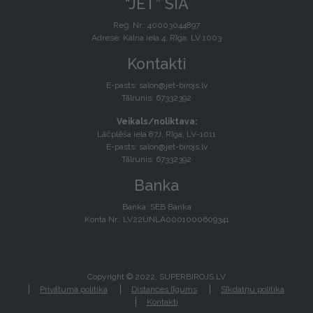
“JET” SIA
Reģ. Nr.: 40003044897
Adrese: Kalna iela 4, Rīga, LV 1003
Kontakti
E-pasts:
salon@jet-birojs.lv
Tālrunis: 67332392
Veikals/noliktava:
Lāčplēša iela 87J, Rīga, LV-1011
E-pasts:
salon@jet-birojs.lv
Tālrunis: 67332392
Banka
Banka: SEB Banka
Konta Nr.: LV22UNLA0001000609341
Copyright © 2022, SUPERBIROJS.LV
Privātuma politika
Distances līgums
Sīkdatņu politika
Kontakti