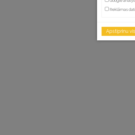
Google analyt
Reklāmas dat
Apstiprinu vi