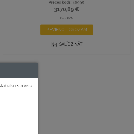
Preces kods: 46990
3170,89
€
Bez PVN
PIEVIENOT GROZAM
SALĪDZINĀT
labāko servisu.