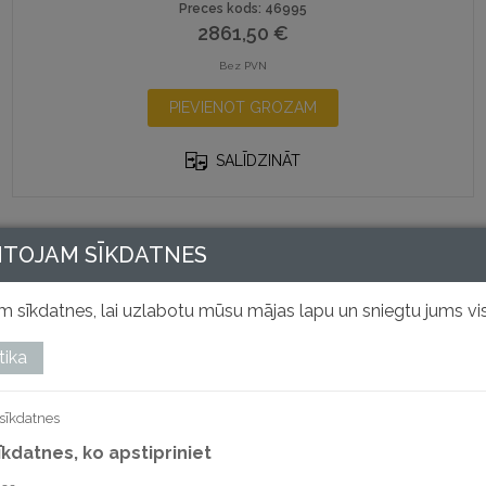
Preces kods: 46995
2861,50
€
Bez PVN
PIEVIENOT GROZAM
SALĪDZINĀT
NTOJAM SĪKDATNES
 sīkdatnes, lai uzlabotu mūsu mājas lapu un sniegtu jums vis
tika
sīkdatnes
sīkdatnes, ko apstipriniet