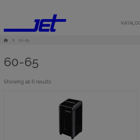
KATALO
60-65
60-65
Sorted
Showing all 6 results
by
popularity