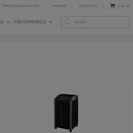
Pieraksties jaunumiem
Kontakti
Mans konts
0,00
€
Products
SS
PAR KOMPĀNIJU
search