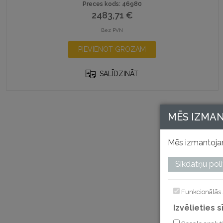
Preces kods: 46980
2483,71
€
Bez PVN
PIEVIENOT GROZAM
SALĪDZINĀT
MĒS IZMA
Mēs izmantojam
Sīkdatņu poli
Funkcionālās 
Izvēlieties 