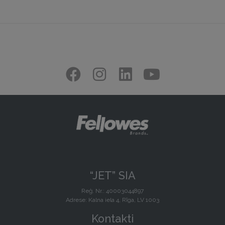
“JET” SIA
Reģ. Nr.: 40003044897
Adrese: Kalna iela 4, Rīga, LV 1003
Kontakti