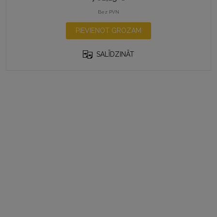
Bez PVN
PIEVIENOT GROZAM
SALĪDZINĀT