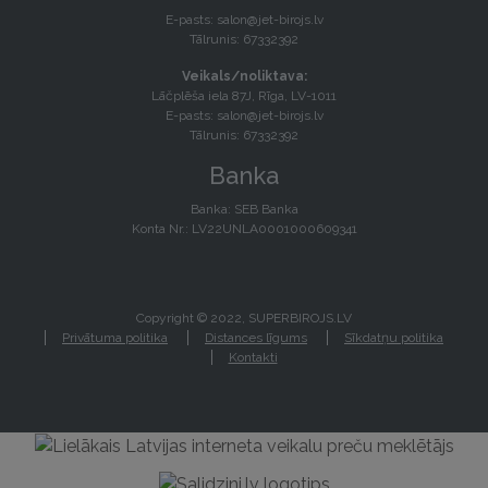
E-pasts:
salon@jet-birojs.lv
Tālrunis: 67332392
Veikals/noliktava:
Lāčplēša iela 87J, Rīga, LV-1011
E-pasts:
salon@jet-birojs.lv
Tālrunis: 67332392
Banka
Banka: SEB Banka
Konta Nr.: LV22UNLA0001000609341
Copyright © 2022, SUPERBIROJS.LV
Privātuma politika
Distances līgums
Sīkdatņu politika
Kontakti