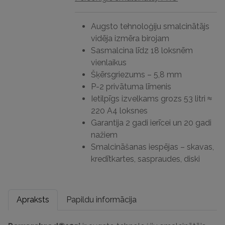
Augsto tehnoloģiju smalcinātājs
vidēja izmēra birojam
Sasmalcina līdz 18 loksnēm
vienlaikus
Šķērsgriezums – 5,8 mm
P-2 privātuma līmenis
Ietilpīgs izvelkams grozs 53 litri ≈
220 A4 loksnes
Garantija 2 gadi ierīcei un 20 gadi
nažiem
Smalcināšanas iespējas – skavas,
kredītkartes, saspraudes, diski
Apraksts
Papildu informācija