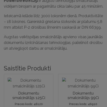
Powershred®125i
ir augsto tehnoloģiju smalcinātājs
vidējam birojam ar pagarinātu cikla laiku par 45 minūtēm.
Ieteicamā ielāde līdz 3000 loksnēm dienā.
Produktivitāte
– 18 loksnes.
Gareniskā griešana sloksnēs ar platumu 5,8
mm atbilst P-2 drošības līmenim saskaņā ar DIN 66399.
Augstas veiktspējas smalcinātājs apvieno visas jaunākās
dokumentu iznīcināšanas tehnoloģijas, palielinot drošību
un atvieglojot darbu ar smalcinātāju.
Saistītie Produkti
Dokumentu
Dokumentu
smalcinātājs 125Ci
smalcinātājs 99Ci
Preces kods: 46120
Preces kods: 46910