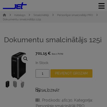
Katalogs
Smalcinātāji
Personīgie smalcinātāji PRO
Dokumentu smalcinātājs 125i
Dokumentu smalcinātājs 125i
701,15
€
(bez PVN)
In Stock
Dokumentu
PIEVIENOT GROZAM
smalcinātājs
125i
daudzums
SALĪDZINĀT
,
Prod.kods: 46130
,
Kategorija:
Personīgie smalcinātāji PRO