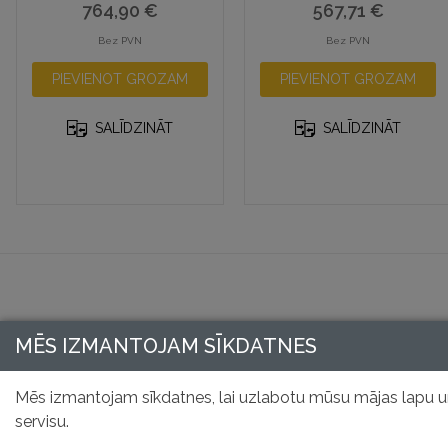
764,90
€
567,71
€
Bez PVN
Bez PVN
PIEVIENOT GROZAM
PIEVIENOT GROZAM
SALĪDZINĀT
SALĪDZINĀT
MĒS IZMANTOJAM SĪKDATNES
Mēs izmantojam sīkdatnes, lai uzlabotu mūsu mājas lapu u
servisu.