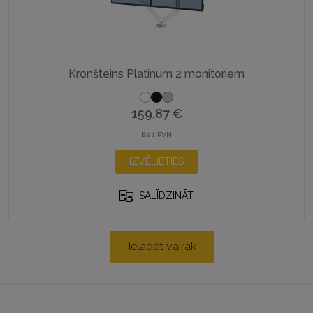
Kronšteins Platinum 2 monitoriem
159,87
€
Bez PVN
This
IZVĒLIETIES
product
has
SALĪDZINĀT
multiple
variants.
The
Ielādēt vairāk
options
may
be
chosen