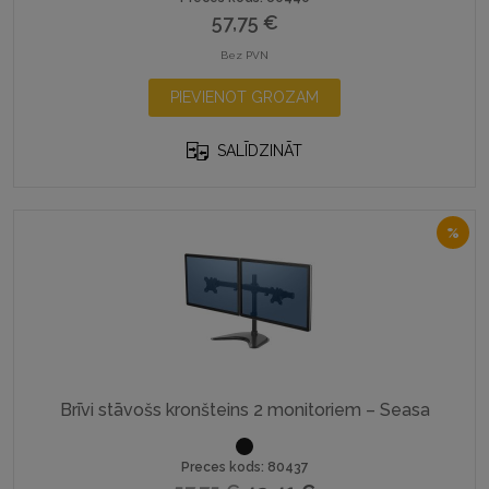
57,75
€
Bez PVN
PIEVIENOT GROZAM
SALĪDZINĀT
%
Brīvi stāvošs kronšteins 2 monitoriem – Seasa
Preces kods: 80437