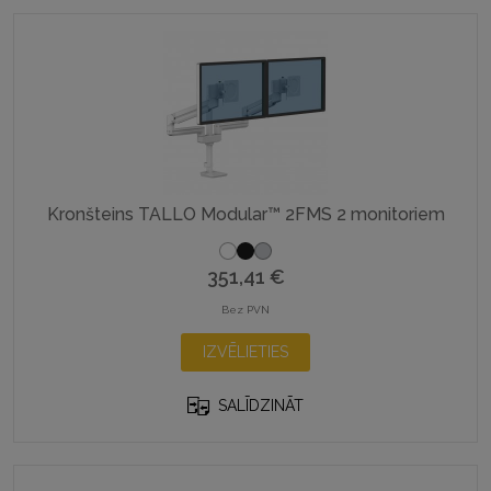
The
options
may
be
chosen
on
the
product
Kronšteins TALLO Modular™ 2FMS 2 monitoriem
page
351,41
€
Bez PVN
This
IZVĒLIETIES
product
has
SALĪDZINĀT
multiple
variants.
The
options