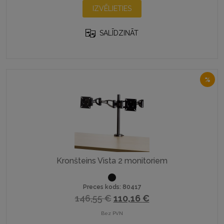
IZVĒLIETIES
product
has
SALĪDZINĀT
multiple
variants.
The
options
%
may
be
chosen
on
the
product
page
Kronšteins Vista 2 monitoriem
Preces kods: 80417
Original
Current
146,55
€
110,16
€
price
price
Bez PVN