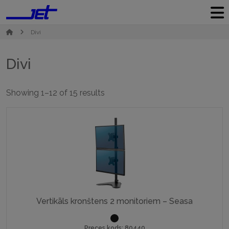
Divi
Divi
Sorted
Showing 1–12 of 15 results
by
popularity
Vertikāls kronštens 2 monitoriem – Seasa
Preces kods: 80440