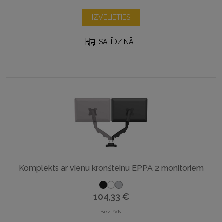
This
IZVĒLIETIES
product
has
SALĪDZINĀT
multiple
variants.
The
options
may
be
chosen
on
the
product
page
Komplekts ar vienu kronšteinu EPPA 2 monitoriem
104,33
€
Bez PVN
This