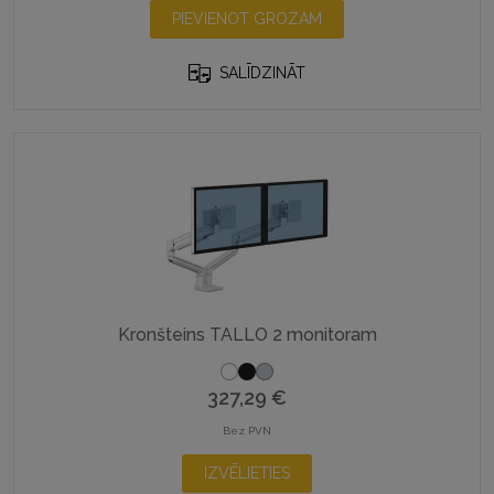
was:
is:
PIEVIENOT GROZAM
146,55 €.
110,16 €.
SALĪDZINĀT
Kronšteins TALLO 2 monitoram
327,29
€
Bez PVN
This
IZVĒLIETIES
product