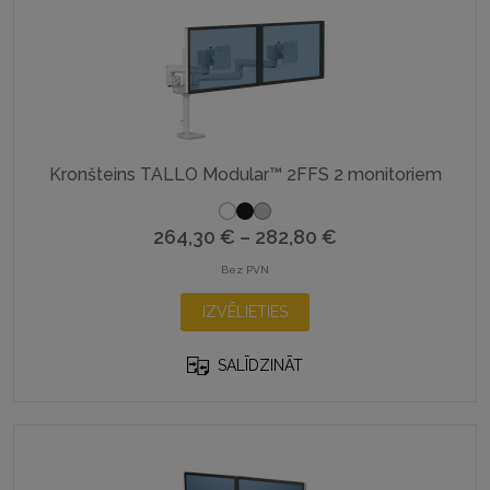
may
be
chosen
on
the
product
Kronšteins TALLO Modular™ 2FFS 2 monitoriem
page
Price
264,30
€
–
282,80
€
range:
Bez PVN
This
264,30 €
IZVĒLIETIES
product
through
has
282,80 €
SALĪDZINĀT
multiple
variants.
The
options
may