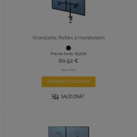
be
chosen
on
the
product
Kronšteins Reflex 2 monitoriem
page
Preces kods: 85026
60,92
€
Bez PVN
PIEVIENOT GROZAM
SALĪDZINĀT