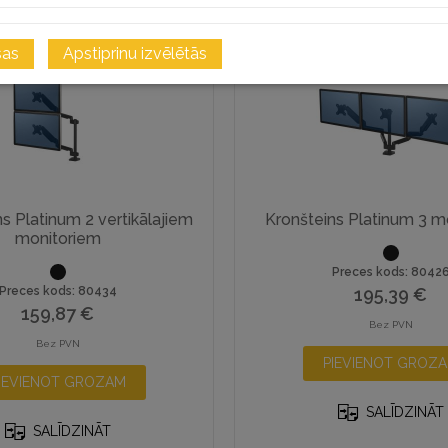
sas
Apstiprinu izvēlētās
s Platinum 2 vertikālajiem
Kronšteins Platinum 3 m
monitoriem
Preces kods: 8042
Preces kods: 80434
195,39
€
159,87
€
Bez PVN
Bez PVN
PIEVIENOT GROZ
IEVIENOT GROZAM
SALĪDZINĀT
SALĪDZINĀT