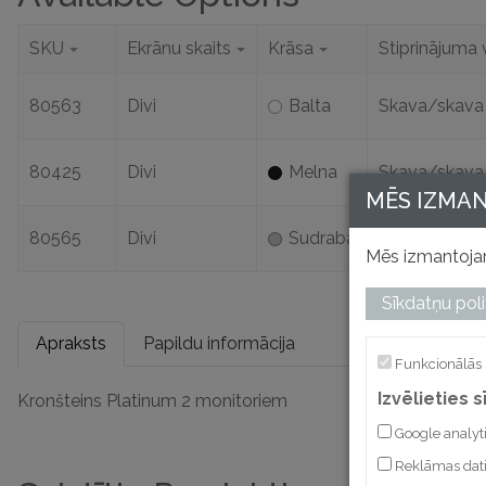
SKU
Ekrānu skaits
Krāsa
Stiprinājuma 
80563
Divi
Balta
Skava/skava
80425
Divi
Melna
Skava/skava
MĒS IZMA
80565
Divi
Sudraba
Skava/skava
Mēs izmantojam
Sīkdatņu poli
Apraksts
Papildu informācija
Funkcionālās 
Izvēlieties 
Kronšteins Platinum 2 monitoriem
Google analyt
Reklāmas dat