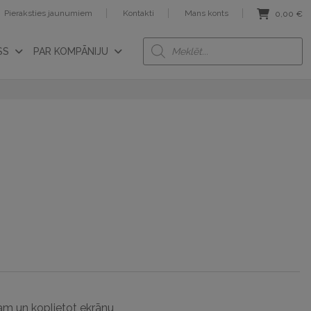
Pieraksties jaunumiem
Kontakti
Mans konts
0,00
€
Products
SS
PAR KOMPĀNIJU
search
bam un koplietot ekrānu