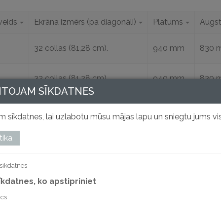
veids
Ekrāna izmērs (pa diagonāli)
Platums
Augs
32 collas (81,28 cm).
940 mm
830 
32 collas (81,28 cm).
940 mm
830 
NTOJAM SĪKDATNES
32 collas (81,28 cm).
940 mm
830 
 sīkdatnes, lai uzlabotu mūsu mājas lapu un sniegtu jums vis
tika
sīkdatnes
sīkdatnes, ko apstipriniet
ics
i