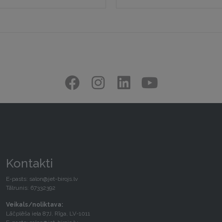
Kontakti
E-pasts:
salon@jet-birojs.lv
Tālrunis: 67332392
Veikals/noliktava:
Lāčplēša iela 87J, Rīga, LV-1011