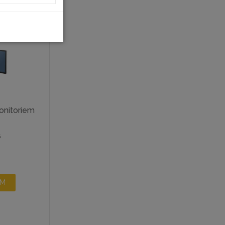
onitoriem
6
AM