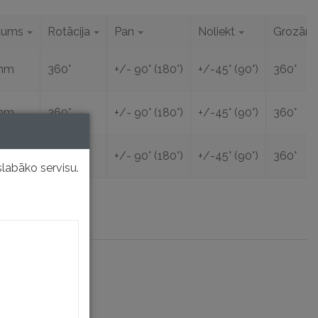
tums
Rotācija
Pan
Noliekt
Grozāma
mm
360°
+/- 90° (180°)
+/-45° (90°)
360°
mm
360°
+/- 90° (180°)
+/-45° (90°)
360°
mm
360°
+/- 90° (180°)
+/-45° (90°)
360°
labāko servisu.