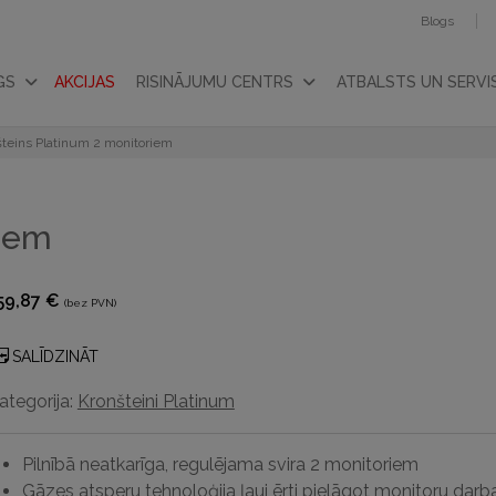
Blogs
GS
AKCIJAS
RISINĀJUMU CENTRS
ATBALSTS UN SERVI
teins Platinum 2 monitoriem
riem
59,87
€
(bez PVN)
SALĪDZINĀT
ategorija:
Kronšteini Platinum
P
ilnībā neatkarīga, regulējama svira 2 monitoriem
Gāzes atsperu tehnoloģija ļauj ērti pielāgot monitoru dar