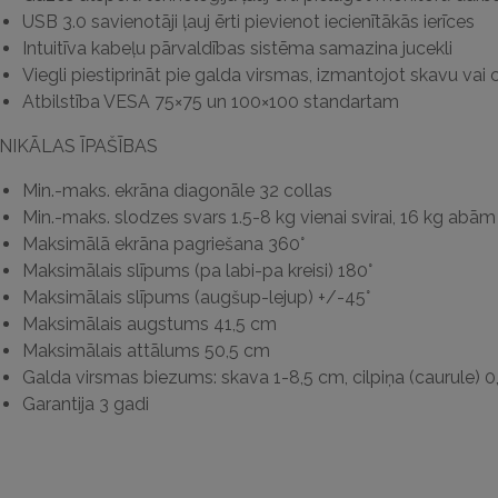
USB 3.0 savienotāji ļauj ērti pievienot iecienītākās ierīces
Intuitīva kabeļu pārvaldības sistēma samazina jucekli
Viegli piestiprināt pie galda virsmas, izmantojot skavu vai c
Atbilstība VESA 75×75 un 100×100 standartam
NIKĀLAS ĪPAŠĪBAS
Min.-maks. ekrāna diagonāle 32 collas
Min.-maks. slodzes svars 1.5-8 kg vienai svirai, 16 kg abām
Maksimālā ekrāna pagriešana 360°
Maksimālais slīpums (pa labi-pa kreisi) 180°
Maksimālais slīpums (augšup-lejup) +/-45°
Maksimālais augstums 41,5 cm
Maksimālais attālums 50,5 cm
Galda virsmas biezums:
skava 1-8,5 cm,
cilpiņa (caurule) 
Garantija 3 gadi