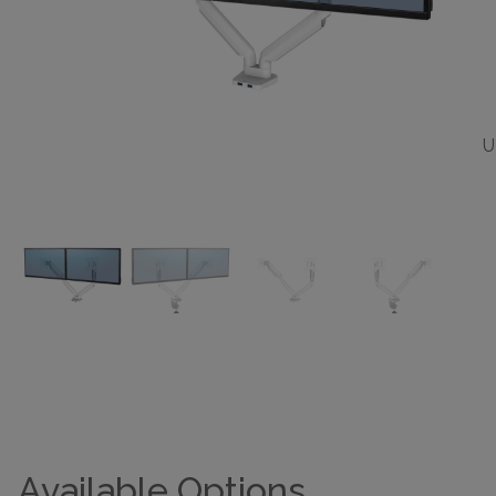
U
Available Options