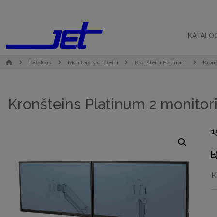
KATALO
Katalogs
Monitora kronšteini
Kronšteini Platinum
Kronš
Kronšteins Platinum 2 monito
1
K